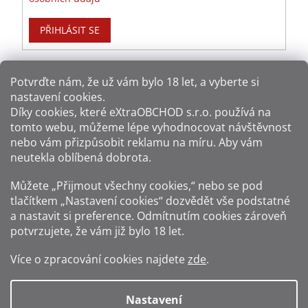
PŘIHLÁSIT SE
Potvrďte nám​​, že už vám bylo 18 let, a vyberte si
nastavení cookies.
Způsoby platby:
Díky cookies, které
eXtraOBCHOD s.r.o.
používá na
tomto webu, můžeme lépe vyhodnocovat návštěvnost
Způsoby dopravy:
nebo vám přizpůsobit reklamu na míru. Aby vám
neutekla oblíbená dobrota.
Sledujte nás na sítích:
Můžete „Přijmout všechny cookies,“ nebo se pod
tlačítkem „Nastavení cookies“ dozvědět vše podstatné
a nastavit si preference. Odmítnutím cookies zároveň
potvrzujete, že vám již
bylo 18 let
.
Zákaz prodeje alkoholu osobám mladším 18 let.
Více o zpracování cookies najdete
zde
.
Fotografie produktů jsou ilustrativní.
Nastavení