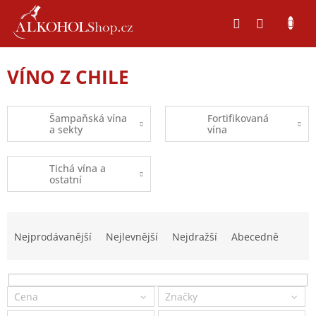
Přejít
na
obsah
VÍNO Z CHILE
Šampaňská vína
Fortifikovaná
a sekty
vína
Tichá vína a
ostatní
Ř
a
Nejprodávanější
Nejlevnější
Nejdražší
Abecedně
z
e
n
í
Cena
Značky
p