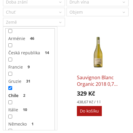
Doba zrání
Druh vína
r
o
Chuť
Objem
d
Země
u
k
V
t
Arménie
46
ý
ů
p
Česká republika
14
i
s
Francie
9
p
r
Cabernet
Sauvignon Blanc
o
Gruzie
31
Sauvignon/Carmenere
Organic 2018 0,75l
d
Organic 2016 0,75l
12,5%
329 Kč
329 Kč
u
Chile
2
12,5%
k
Měrná
Měrná
438,67 Kč / 1 l
438,67 Kč / 1 l
cena:
cena:
t
Itálie
10
DETAIL
Do košíku
ů
Německo
1