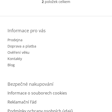
2
položek celkem
O
Nový Zéland
1
v
l
Z
Rakousko
2
á
á
d
p
a
Španělsko
3
a
Informace pro vás
c
t
í
Prodejna
í
p
r
Doprava a platba
v
Ověření věku
k
Kontakty
y
v
Blog
ý
p
i
Bezpečné nakupování
s
u
Informace o souborech cookies
Reklamační řád
Podmínky ochrany osobních údajů