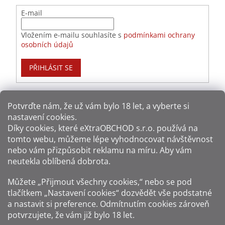
E-mail
Vložením e-mailu souhlasíte s
podmínkami ochrany
osobních údajů
PŘIHLÁSIT SE
Potvrďte nám​​, že už vám bylo 18 let, a vyberte si
nastavení cookies.
Způsoby platby:
Díky cookies, které
eXtraOBCHOD s.r.o.
používá na
tomto webu, můžeme lépe vyhodnocovat návštěvnost
Způsoby dopravy:
nebo vám přizpůsobit reklamu na míru. Aby vám
neutekla oblíbená dobrota.
Sledujte nás na sítích:
Můžete „Přijmout všechny cookies,“ nebo se pod
tlačítkem „Nastavení cookies“ dozvědět vše podstatné
a nastavit si preference. Odmítnutím cookies zároveň
potvrzujete, že vám již
bylo 18 let
.