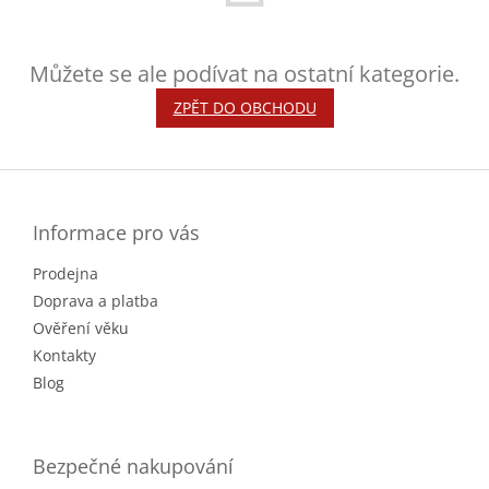
Můžete se ale podívat na ostatní kategorie.
ZPĚT DO OBCHODU
Z
á
p
a
Informace pro vás
t
Prodejna
í
Doprava a platba
Ověření věku
Kontakty
Blog
Bezpečné nakupování