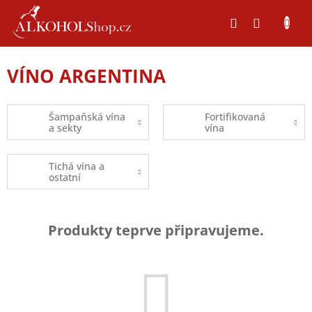
Přejít
na
obsah
VÍNO ARGENTINA
Šampaňská vína
Fortifikovaná
a sekty
vína
Tichá vína a
ostatní
Produkty teprve připravujeme.