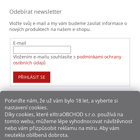
Odebírat newsletter
Vložte svůj e-mail a my vám budeme zasílat informace o
nových produktech na našem e-shopu.
E-mail
Vložením e-mailu souhlasíte s
podmínkami ochrany
osobních údajů
PŘIHLÁSIT SE
Potvrďte nám​​, že už vám bylo 18 let, a vyberte si
nastavení cookies.
Způsoby platby:
Díky cookies, které
eXtraOBCHOD s.r.o.
používá na
tomto webu, můžeme lépe vyhodnocovat návštěvnost
Způsoby dopravy:
nebo vám přizpůsobit reklamu na míru. Aby vám
neutekla oblíbená dobrota.