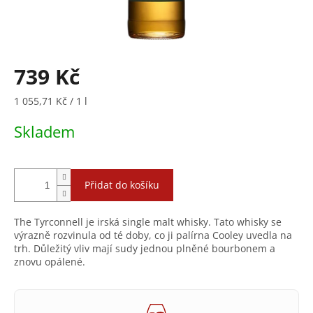
739 Kč
Měrná
1 055,71 Kč / 1 l
cena:
Skladem
Přidat do košíku
The Tyrconnell je irská single malt whisky. Tato whisky se
výrazně rozvinula od té doby, co ji palírna Cooley uvedla na
trh. Důležitý vliv mají sudy jednou plněné bourbonem a
znovu opálené.