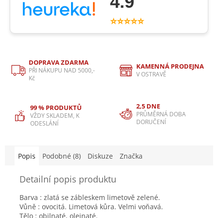
4.9
⭐⭐⭐⭐⭐
DOPRAVA ZDARMA
KAMENNÁ PRODEJNA
PŘI NÁKUPU NAD 5000,-
V OSTRAVĚ
Kč
2,5 DNE
99 % PRODUKTŮ
PRŮMĚRNÁ DOBA
VŽDY SKLADEM, K
DORUČENÍ
ODESLÁNÍ
Popis
Podobné (8)
Diskuze
Značka
Detailní popis produktu
Barva : zlatá se zábleskem limetově zelené.
Vůně : ovocitá. Limetová kůra. Velmi voňavá.
Tělo : obilnaté, olejnaté.