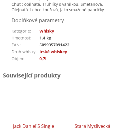
Chuť : obilnatá. Truhlíky s vanilkou. Smetanová.
Olejnatá. Lehce kouřová, jako smažené papričky.
Doplňkové parametry
Kategorie
:
Whisky
Hmotnost
:
1.4 kg
EAN
:
5099357091422
Druh whisky
:
Irské whiskey
Objem
:
0,7l
Související produkty
Jack Daniel´s Single
Stará Myslivecká