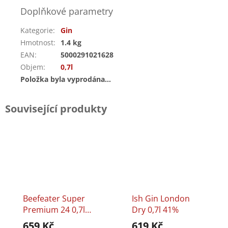
Doplňkové parametry
Kategorie
:
Gin
Hmotnost
:
1.4 kg
EAN
:
5000291021628
Objem
:
0,7l
Položka byla vyprodána…
Související produkty
Beefeater Super
Ish Gin London
Premium 24 0,7l
Dry 0,7l 41%
45%
659 Kč
619 Kč