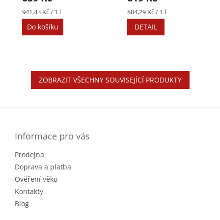
Měrná
Měrná
941,43 Kč / 1 l
884,29 Kč / 1 l
cena:
cena:
Do košíku
DETAIL
ZOBRAZIT VŠECHNY SOUVISEJÍCÍ PRODUKTY
Z
á
p
a
Informace pro vás
t
Prodejna
í
Doprava a platba
Ověření věku
Kontakty
Blog