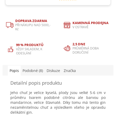
DOPRAVA ZDARMA
KAMENNÁ PRODEJNA
PŘI NÁKUPU NAD 5000,-
V OSTRAVĚ
Kč
2,5 DNE
99 % PRODUKTŮ
PRŮMĚRNÁ DOBA
VŽDY SKLADEM, K
DORUČENÍ
ODESLÁNÍ
Popis
Podobné (8)
Diskuze
Značka
Detailní popis produktu
Jeho chuť je velice kyselá, plody jsou velké 5-6 cm v
průměru tvarem podobné citrónu ale barvou po
mandarince, velice šťavnaté. Díky tomu má tento gin
nezaměnitelnou chuť a výsledkem všeho je opravdu
delikátní gin.