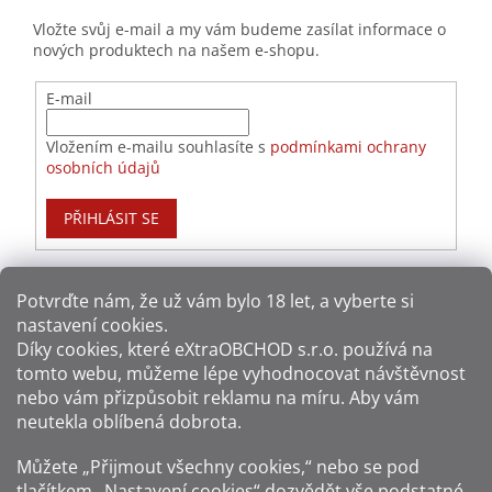
Vložte svůj e-mail a my vám budeme zasílat informace o
nových produktech na našem e-shopu.
E-mail
Vložením e-mailu souhlasíte s
podmínkami ochrany
osobních údajů
PŘIHLÁSIT SE
Potvrďte nám​​, že už vám bylo 18 let, a vyberte si
nastavení cookies.
Způsoby platby:
Díky cookies, které
eXtraOBCHOD s.r.o.
používá na
tomto webu, můžeme lépe vyhodnocovat návštěvnost
Způsoby dopravy:
nebo vám přizpůsobit reklamu na míru. Aby vám
neutekla oblíbená dobrota.
Sledujte nás na sítích:
Můžete „Přijmout všechny cookies,“ nebo se pod
tlačítkem „Nastavení cookies“ dozvědět vše podstatné