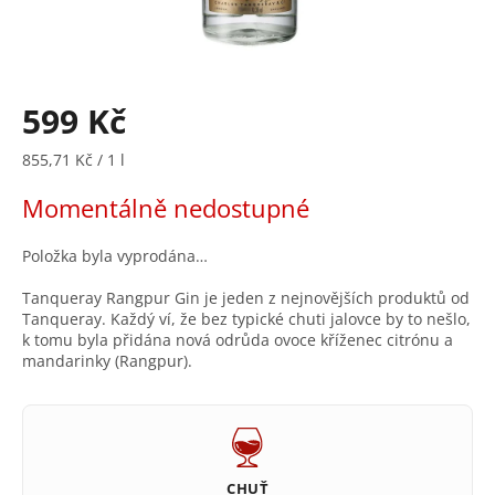
599 Kč
Měrná
855,71 Kč / 1 l
cena:
Momentálně nedostupné
Položka byla vyprodána…
Tanqueray Rangpur Gin je jeden z nejnovějších produktů od
Tanqueray. Každý ví, že bez typické chuti jalovce by to nešlo,
k tomu byla přidána nová odrůda ovoce kříženec citrónu a
mandarinky (Rangpur).
CHUŤ