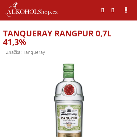
Přejít
na
obsah
TANQUERAY RANGPUR 0,7L
41,3%
Značka:
Tanqueray