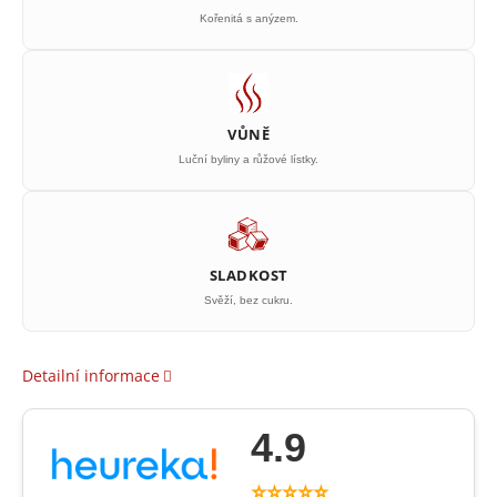
Kořenitá s anýzem.
VŮNĚ
Luční byliny a růžové lístky.
SLADKOST
Svěží, bez cukru.
Detailní informace
4.9
⭐⭐⭐⭐⭐