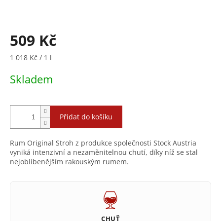
509 Kč
Měrná
1 018 Kč / 1 l
cena:
Skladem
Přidat do košíku
Rum Original Stroh z produkce společnosti Stock Austria
vyniká intenzivní a nezaměnitelnou chutí, díky níž se stal
nejoblíbenějším rakouským rumem.
CHUŤ