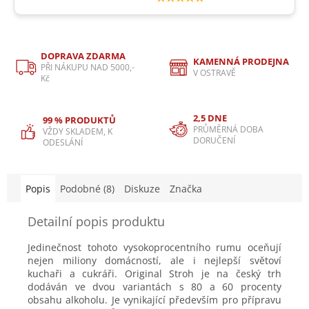
DOPRAVA ZDARMA
KAMENNÁ PRODEJNA
PŘI NÁKUPU NAD 5000,-
V OSTRAVĚ
Kč
2,5 DNE
99 % PRODUKTŮ
PRŮMĚRNÁ DOBA
VŽDY SKLADEM, K
DORUČENÍ
ODESLÁNÍ
Popis
Podobné (8)
Diskuze
Značka
Detailní popis produktu
Jedinečnost tohoto vysokoprocentního rumu oceňují
nejen miliony domácností, ale i nejlepší světoví
kuchaři a cukráři. Original Stroh je na český trh
dodáván ve dvou variantách s 80 a 60 procenty
obsahu alkoholu. Je vynikající především pro přípravu