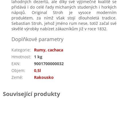
lahodných dezertů, ale díky své výjimečné kvalitě se
přidává i do celé řady míchaných studených i horkých
nápojů. Original Stroh je vysoce moderním
produktem, za nímž však stojí dlouholetá tradice.
Sebastian Stroh, jehož jméno rum nese, totiž začal své
skvělé výrobky nabízet zákazníkům již v roce 1832.
Doplňkové parametry
Kategorie
:
Rumy, cachaca
Hmotnost
:
1 kg
EAN
:
9001700000032
Objem
:
0,5l
Země
:
Rakousko
Související produkty