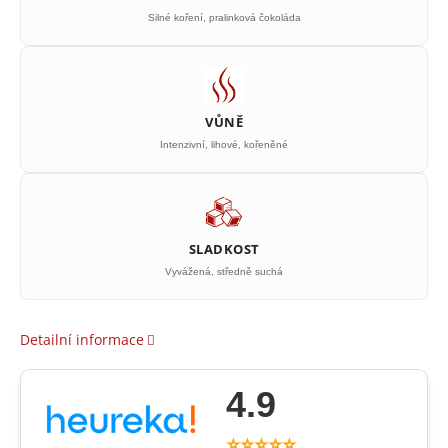
Silné koření, pralinková čokoláda
VŮNĚ
Intenzivní, lihové, kořeněné
SLADKOST
Vyvážená, středně suchá
Detailní informace
4.9
⭐⭐⭐⭐⭐