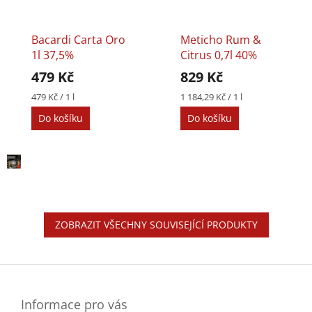
Bacardi Carta Oro
Meticho Rum &
1l 37,5%
Citrus 0,7l 40%
479 Kč
829 Kč
Měrná
Měrná
479 Kč / 1 l
1 184,29 Kč / 1 l
cena:
cena:
Do košíku
Do košíku
ZOBRAZIT VŠECHNY SOUVISEJÍCÍ PRODUKTY
Z
á
p
a
Informace pro vás