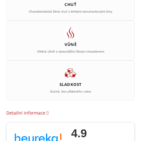
CHUŤ
Charakteristická žitná chuť s lehkými strouhankovými tóny
VŮNĚ
Obilná vůně s výraznějším žitným charakterem
SLADKOST
Suchá, bez přidaného cukru
Detailní informace
4.9