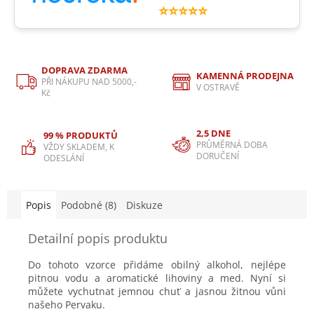
⭐⭐⭐⭐⭐
DOPRAVA ZDARMA
KAMENNÁ PRODEJNA
PŘI NÁKUPU NAD 5000,-
V OSTRAVĚ
Kč
2,5 DNE
99 % PRODUKTŮ
PRŮMĚRNÁ DOBA
VŽDY SKLADEM, K
DORUČENÍ
ODESLÁNÍ
Popis
Podobné (8)
Diskuze
Detailní popis produktu
Do tohoto vzorce přidáme obilný alkohol, nejlépe
pitnou vodu a aromatické lihoviny a med. Nyní si
můžete vychutnat jemnou chuť a jasnou žitnou vůni
našeho Pervaku.