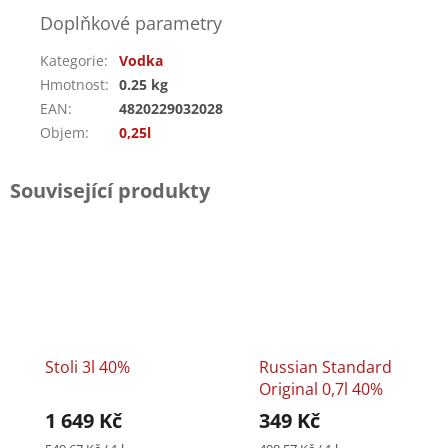
Doplňkové parametry
Kategorie
:
Vodka
Hmotnost
:
0.25 kg
EAN
:
4820229032028
Objem
:
0,25l
Související produkty
Stoli 3l 40%
Russian Standard
Original 0,7l 40%
1 649 Kč
349 Kč
Měrná
Měrná