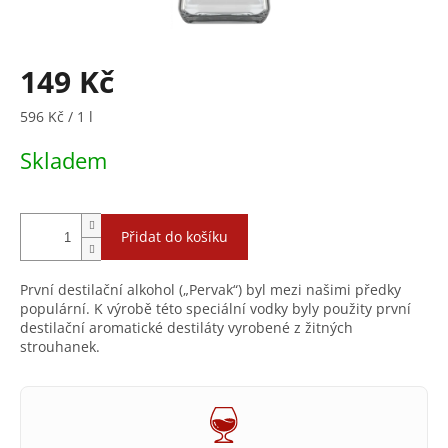
149 Kč
Měrná
596 Kč / 1 l
cena:
Skladem
Přidat do košíku
První destilační alkohol („Pervak“) byl mezi našimi předky
populární. K výrobě této speciální vodky byly použity první
destilační aromatické destiláty vyrobené z žitných
strouhanek.