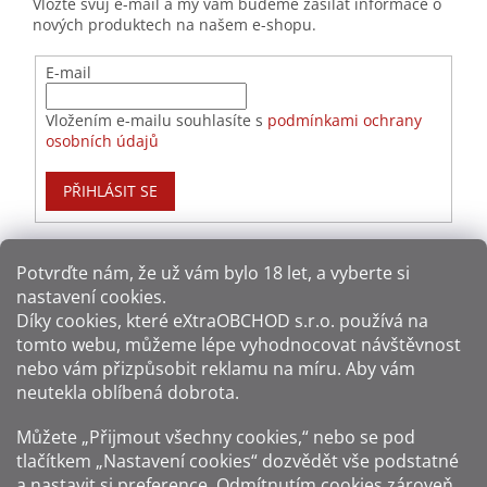
Vložte svůj e-mail a my vám budeme zasílat informace o
nových produktech na našem e-shopu.
E-mail
Vložením e-mailu souhlasíte s
podmínkami ochrany
osobních údajů
PŘIHLÁSIT SE
Potvrďte nám​​, že už vám bylo 18 let, a vyberte si
nastavení cookies.
Způsoby platby:
Díky cookies, které
eXtraOBCHOD s.r.o.
používá na
tomto webu, můžeme lépe vyhodnocovat návštěvnost
Způsoby dopravy:
nebo vám přizpůsobit reklamu na míru. Aby vám
neutekla oblíbená dobrota.
Sledujte nás na sítích:
Můžete „Přijmout všechny cookies,“ nebo se pod
tlačítkem „Nastavení cookies“ dozvědět vše podstatné
a nastavit si preference. Odmítnutím cookies zároveň