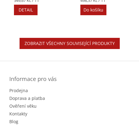
549,67 Kč / 1 l
498,57 Kč / 1 l
cena:
cena:
DETAIL
Do košíku
ZOBRAZIT VŠECHNY SOUVISEJÍCÍ PRODUKTY
Z
á
p
a
Informace pro vás
t
Prodejna
í
Doprava a platba
Ověření věku
Kontakty
Blog