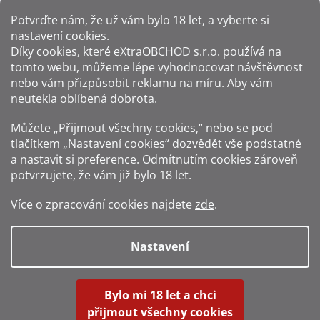
Potvrďte nám​​, že už vám bylo 18 let, a vyberte si
nastavení cookies.
Způsoby platby:
Díky cookies, které
eXtraOBCHOD s.r.o.
používá na
tomto webu, můžeme lépe vyhodnocovat návštěvnost
Způsoby dopravy:
nebo vám přizpůsobit reklamu na míru. Aby vám
neutekla oblíbená dobrota.
Sledujte nás na sítích:
Můžete „Přijmout všechny cookies,“ nebo se pod
tlačítkem „Nastavení cookies“ dozvědět vše podstatné
a nastavit si preference. Odmítnutím cookies zároveň
potvrzujete, že vám již
bylo 18 let
.
Zákaz prodeje alkoholu osobám mladším 18 let.
Více o zpracování cookies najdete
zde
.
Fotografie produktů jsou ilustrativní.
Nastavení
Vytvořil Shoptet
Bylo mi 18 let a chci
přijmout všechny cookies