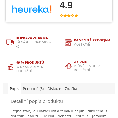
4.9
⭐⭐⭐⭐⭐
DOPRAVA ZDARMA
KAMENNÁ PRODEJNA
PŘI NÁKUPU NAD 5000,-
V OSTRAVĚ
Kč
2,5 DNE
99 % PRODUKTŮ
PRŮMĚRNÁ DOBA
VŽDY SKLADEM, K
DORUČENÍ
ODESLÁNÍ
Popis
Podobné (8)
Diskuze
Značka
Detailní popis produktu
Stejně starý je i vázací list a tabák v náplni, díky čemuž
doutník nabízí luxusní bohatou chuť s jemnými