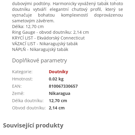
dubovými podtóny. Harmonicky vyvážený tabák tohoto
doutníku vytváří elegantní chuťový profil, který se
vyznačuje bohatou komplexností doprovázenou
sametovým závěrem.
Délka: 12,70 cm
Ring
Gauge - obvod doutníku: 2,14 cm
KRYCÍ LIST - Ekvádorský Connecticut
VÁZACÍ LIST - Nikaragujský tabák
NÁPLŇ - Nikaragujský tabák
Doplňkové parametry
Kategorie
:
Doutníky
Hmotnost
:
0.02 kg
EAN
:
810067330657
Země
:
Nikaragua
Délka doutníku
:
12,70 cm
Obvod doutníku
:
2,14 cm
Související produkty