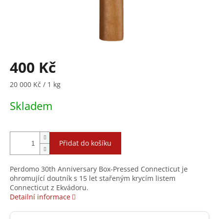
400 Kč
Měrná
20 000 Kč / 1 kg
cena:
Skladem
Přidat do košíku
Perdomo 30th Anniversary Box-Pressed Connecticut je
ohromující doutník s 15 let stařeným krycím listem
Connecticut z Ekvádoru.
Detailní informace