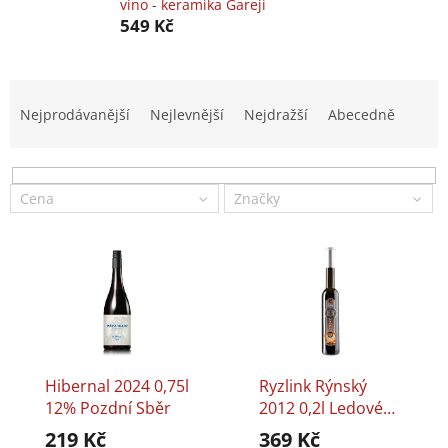
víno - keramika Gareji
549 Kč
Ř
a
Nejprodávanější
Nejlevnější
Nejdražší
Abecedně
z
e
n
í
Cena
Značky
p
r
V
o
ý
d
p
u
i
k
s
t
p
ů
r
Hibernal 2024 0,75l
Ryzlink Rýnský
o
12% Pozdní Sběr
2012 0,2l Ledové
d
Víno Réva Rakvice
219 Kč
369 Kč
u