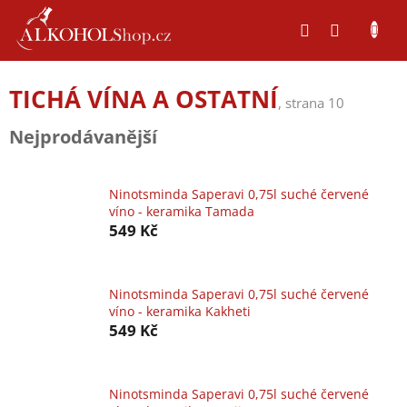
Přejít
na
obsah
TICHÁ VÍNA A OSTATNÍ
, strana 10
Nejprodávanější
Ninotsminda Saperavi 0,75l suché červené
víno - keramika Tamada
549 Kč
Ninotsminda Saperavi 0,75l suché červené
víno - keramika Kakheti
549 Kč
Ninotsminda Saperavi 0,75l suché červené