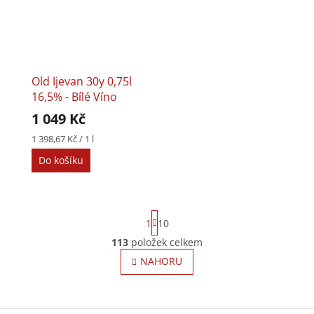
Old Ijevan 30y 0,75l
16,5% - Bílé Víno
1 049 Kč
Měrná
1 398,67 Kč / 1 l
cena:
Do košíku
S
1
10
t
r
113
položek celkem
O
á
v
NAHORU
n
l
k
o
á
v
Z
d
á