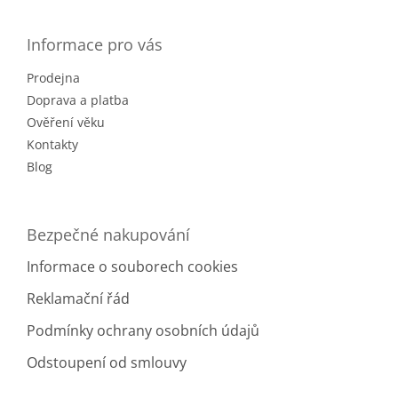
a
á
n
c
p
í
í
a
Informace pro vás
p
t
r
Prodejna
í
v
k
Doprava a platba
y
Ověření věku
v
Kontakty
ý
Blog
p
i
s
u
Bezpečné nakupování
Informace o souborech cookies
Reklamační řád
Podmínky ochrany osobních údajů
Odstoupení od smlouvy