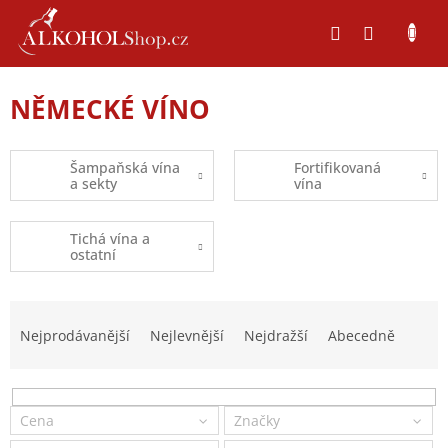
Přejít
na
obsah
NĚMECKÉ VÍNO
Šampaňská vína
Fortifikovaná
a sekty
vína
Tichá vína a
ostatní
Ř
a
Nejprodávanější
Nejlevnější
Nejdražší
Abecedně
z
e
n
í
Cena
Značky
p