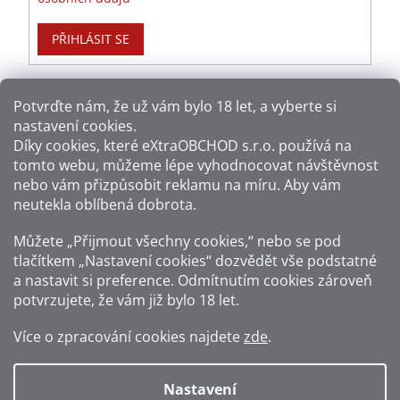
PŘIHLÁSIT SE
Potvrďte nám​​, že už vám bylo 18 let, a vyberte si
nastavení cookies.
Způsoby platby:
Díky cookies, které
eXtraOBCHOD s.r.o.
používá na
tomto webu, můžeme lépe vyhodnocovat návštěvnost
Způsoby dopravy:
nebo vám přizpůsobit reklamu na míru. Aby vám
neutekla oblíbená dobrota.
Sledujte nás na sítích:
Můžete „Přijmout všechny cookies,“ nebo se pod
tlačítkem „Nastavení cookies“ dozvědět vše podstatné
a nastavit si preference. Odmítnutím cookies zároveň
potvrzujete, že vám již
bylo 18 let
.
Zákaz prodeje alkoholu osobám mladším 18 let.
Více o zpracování cookies najdete
zde
.
Fotografie produktů jsou ilustrativní.
Nastavení