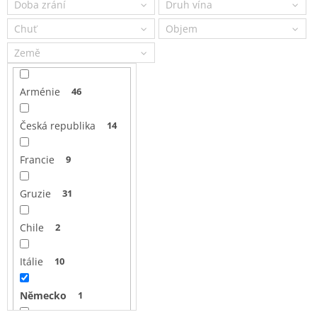
Doba zrání
Druh vína
r
o
Chuť
Objem
d
Země
u
k
V
t
Arménie
46
ý
ů
p
Česká republika
14
i
s
Francie
9
p
r
Prinz Von Hessen
o
Gruzie
31
Riesling Classic
d
VDP 0,75l 11,5%
399 Kč
u
Chile
2
k
Měrná
532 Kč / 1 l
cena:
t
Itálie
10
Do košíku
ů
Německo
1