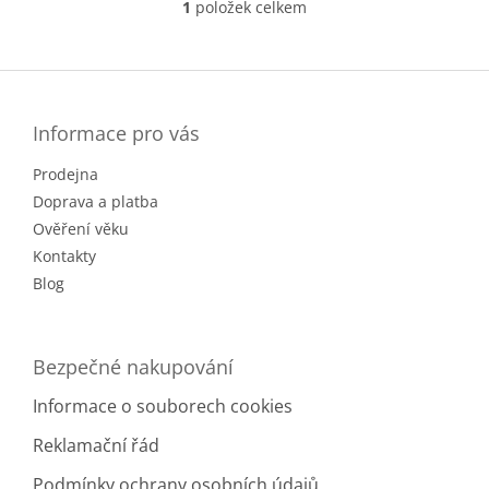
1
položek celkem
O
Nový Zéland
1
v
l
Z
Rakousko
2
á
á
d
p
a
Španělsko
3
a
Informace pro vás
c
t
í
Prodejna
í
p
r
Doprava a platba
v
Ověření věku
k
Kontakty
y
v
Blog
ý
p
i
Bezpečné nakupování
s
u
Informace o souborech cookies
Reklamační řád
Podmínky ochrany osobních údajů