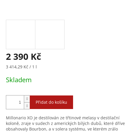
2 390 Kč
Měrná
3 414,29 Kč / 1 l
cena:
Skladem
Přidat do košíku
Millonario XO je destilován ze třtinové melasy v destilační
koloně, zraje v sudech z amerických bílých dubů, které dříve
obsahovaly Bourbon, a v solera systému, ve kterém zrálo