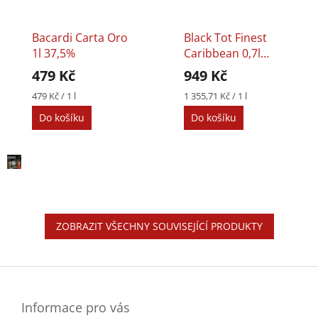
Bacardi Carta Oro
Black Tot Finest
1l 37,5%
Caribbean 0,7l
46,2%
479 Kč
949 Kč
Měrná
Měrná
479 Kč / 1 l
1 355,71 Kč / 1 l
cena:
cena:
Do košíku
Do košíku
ZOBRAZIT VŠECHNY SOUVISEJÍCÍ PRODUKTY
Z
á
p
a
Informace pro vás