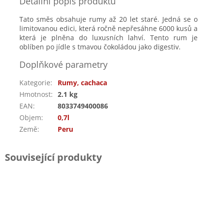
Detailní popis produktu
Tato směs obsahuje rumy až 20 let staré. Jedná se o
limitovanou edici, která ročně nepřesáhne 6000 kusů a
která je plněna do luxusních lahví. Tento rum je
oblíben po jídle s tmavou čokoládou jako digestiv.
Doplňkové parametry
Kategorie
:
Rumy, cachaca
Hmotnost
:
2.1 kg
EAN
:
8033749400086
Objem
:
0,7l
Země
:
Peru
Související produkty