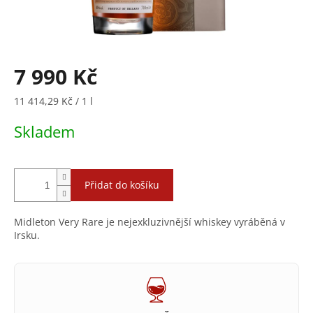
7 990 Kč
Měrná
11 414,29 Kč / 1 l
cena:
Skladem
Přidat do košíku
Midleton Very Rare je nejexkluzivnější whiskey vyráběná v
Irsku.