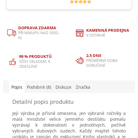
⭐⭐⭐⭐⭐
DOPRAVA ZDARMA
KAMENNÁ PRODEJNA
PŘI NÁKUPU NAD 5000,-
V OSTRAVĚ
Kč
2,5 DNE
99 % PRODUKTŮ
PRŮMĚRNÁ DOBA
VŽDY SKLADEM, K
DORUČENÍ
ODESLÁNÍ
Popis
Podobné (8)
Diskuze
Značka
Detailní popis produktu
Její výroba je přísně omezena, jen vybrané ročníky a
malá množství velice jemného destilátu pomalu
vyzrávají k dokonalosti v jednotlivých, pečlivě
vybraných dubových sudech. Každý majitel tohoto
unikátu je zapsán do exkluzivní Knihy vlastníků a je