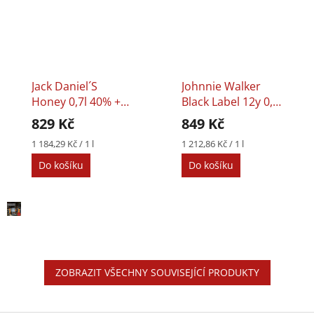
Jack Daniel´s
Johnnie Walker
Honey 0,7l 40% +
Black Label 12y 0,7l
Zimní Set
40% + 2 Skleničky
829 Kč
849 Kč
Měrná
Měrná
1 184,29 Kč / 1 l
1 212,86 Kč / 1 l
cena:
cena:
Do košíku
Do košíku
ZOBRAZIT VŠECHNY SOUVISEJÍCÍ PRODUKTY
Z