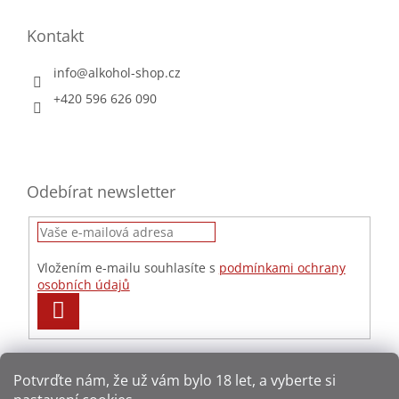
Kontakt
info
@
alkohol-shop.cz
+420 596 626 090
Odebírat newsletter
Vložením e-mailu souhlasíte s
podmínkami ochrany
osobních údajů
PŘIHLÁSIT
SE
Potvrďte nám​​, že už vám bylo 18 let, a vyberte si