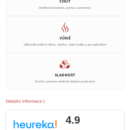
CHUŤ
Vanilková karamela, jemná a sametová.
VŮNĚ
Ušlechtilé leštěné dřevo, skořice, zralé hrušky a pot-still koření
SLADKOST
Suchá s jemným medově-obilným podtextem
Detailní informace
4.9