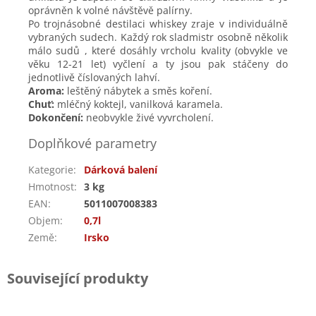
oprávněn k volné návštěvě palírny.
Po trojnásobné destilaci whiskey zraje v individuálně
vybraných sudech. Každý rok sladmistr osobně několik
málo sudů , které dosáhly vrcholu kvality (obvykle ve
věku 12-21 let) vyčlení a ty jsou pak stáčeny do
jednotlivě číslovaných lahví.
Aroma:
leštěný nábytek a směs koření.
Chuť:
mléčný koktejl, vanilková karamela.
Dokončení:
neobvykle živé vyvrcholení.
Doplňkové parametry
Kategorie
:
Dárková balení
Hmotnost
:
3 kg
EAN
:
5011007008383
Objem
:
0,7l
Země
:
Irsko
Související produkty