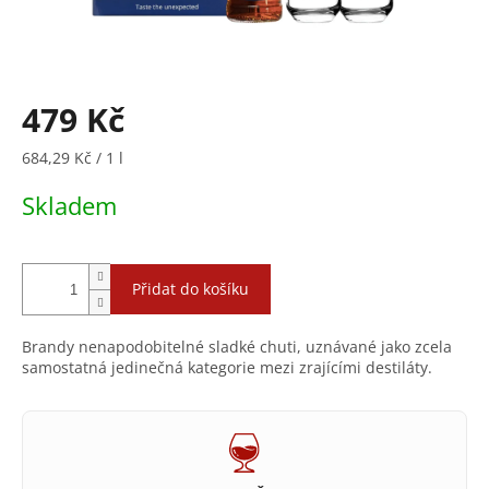
479 Kč
Měrná
684,29 Kč / 1 l
cena:
Skladem
Přidat do košíku
Brandy nenapodobitelné sladké chuti, uznávané jako zcela
samostatná jedinečná kategorie mezi zrajícími destiláty.