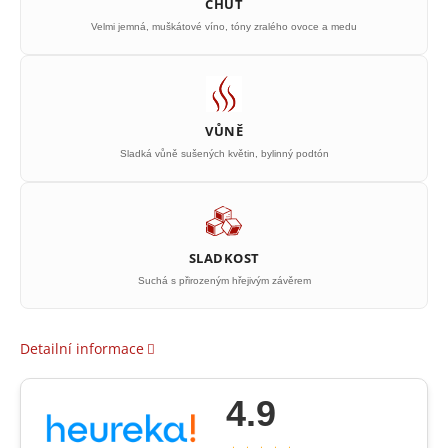
CHUŤ
Velmi jemná, muškátové víno, tóny zralého ovoce a medu
VŮNĚ
Sladká vůně sušených květin, bylinný podtón
SLADKOST
Suchá s přirozeným hřejivým závěrem
Detailní informace
4.9