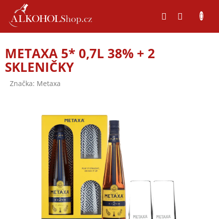
Přejít
na
obsah
METAXA 5* 0,7L 38% + 2
SKLENIČKY
Značka:
Metaxa