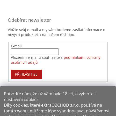
Odebírat newsletter
Vložte svůj e-mail a my vám budeme zasílat informace o
nových produktech na našem e-shopu.
E-mail
Vložením e-mailu souhlasíte s
podmínkami ochrany
osobních údajů
PŘIHLÁSIT SE
Potvrďte nám​​, že už vám bylo 18 let, a vyberte si
nastavení cookies.
Způsoby platby:
Díky cookies, které
eXtraOBCHOD s.r.o.
používá na
tomto webu, můžeme lépe vyhodnocovat návštěvnost
Způsoby dopravy: