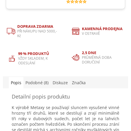
⭐⭐⭐⭐⭐
DOPRAVA ZDARMA
KAMENNÁ PRODEJNA
PŘI NÁKUPU NAD 5000,-
V OSTRAVĚ
Kč
2,5 DNE
99 % PRODUKTŮ
PRŮMĚRNÁ DOBA
VŽDY SKLADEM, K
DORUČENÍ
ODESLÁNÍ
Popis
Podobné (8)
Diskuze
Značka
Detailní popis produktu
K výrobě Metaxy se používají sluncem vysušené vinné
hrozny tří druhů, které se destilují a zrají minimálně
tři roky v dubových sudech, počet let je na lahvích
označen počtem hvězdiček. Po skončení procesu zrání
se destilát míchá s archivními ročníky muškátových vín