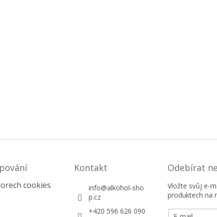
pování
Kontakt
Odebírat n
orech cookies
Vložte svůj e-
info
@
alkohol-sho
produktech na 
p.cz
+420 596 626 090
E-mail