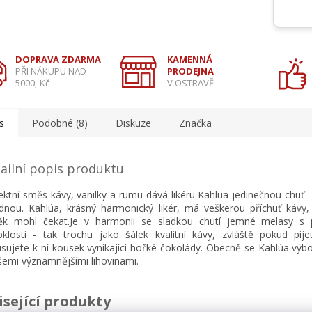
DOPRAVA ZDARMA
KAMENNÁ
PŘI NÁKUPU NAD
PRODEJNA
5000,-Kč
V OSTRAVĚ
s
Podobné (8)
Diskuze
Značka
ailní popis produktu
ektní směs kávy, vanilky a rumu dává likéru Kahlua jedinečnou chuť
dnou. Kahlúa, krásný harmonický likér, má veškerou příchuť kávy,
ěk mohl čekat.Je v harmonii se sladkou chutí jemné melasy s
pklosti - tak trochu jako šálek kvalitní kávy, zvláště pokud pij
usujete k ní kousek vynikající hořké čokolády. Obecně se Kahlúa vý
šemi významnějšími lihovinami.
isející produkty