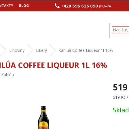
+420 596 626 090
NTAKTY
BLOG
(PO–PÁ 8:00–17:00
Lihoviny
Likéry
Kahlúa Coffee Liqueur 1l 16%
LÚA COFFEE LIQUEUR 1L 16%
:
Kahlúa
519
Měrná
519 Kč / 
cena:
Skla