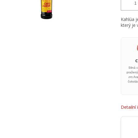
Kahlúa j
který je
Silná 
pražený
zrn Ar
čokolád
Detailní