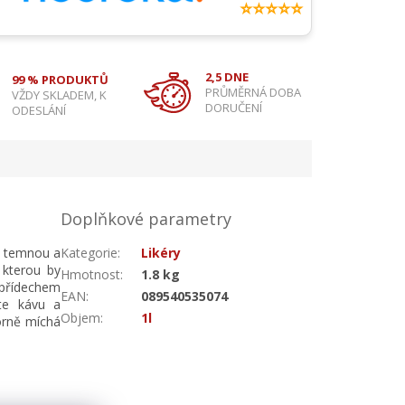
⭐⭐⭐⭐⭐
2,5 DNE
99 % PRODUKTŮ
PRŮMĚRNÁ DOBA
VŽDY SKLADEM, K
DORUČENÍ
ODESLÁNÍ
Doplňkové parametry
 - temnou a
Kategorie
:
Likéry
 kterou by
Hmotnost
:
1.8 kg
 přídechem
EAN
:
089540535074
ete kávu a
Objem
:
1l
borně míchá