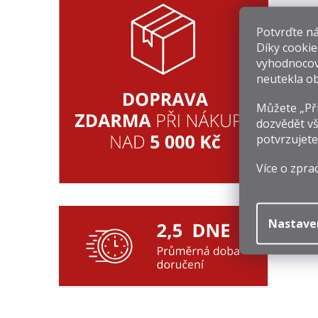
Potvrďte nám
Díky cookie
vyhodnocov
neutekla ob
Můžete „Při
dozvědět vš
potvrzujete
4
Mě
64
Více o zpra
ce
Nastave