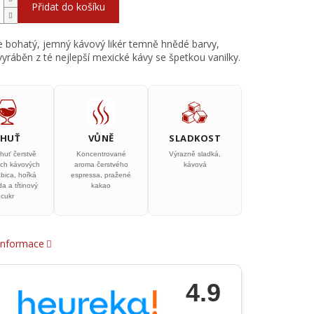
Přidat do košíku
e bohatý, jemný kávový likér temně hnědé barvy,
 vyráběn z té nejlepší mexické kávy se špetkou vanilky.
CHUŤ
VŮNĚ
SLADKOST
chuť čerstvě
Koncentrované
Výrazně sladká,
ch kávových
aroma čerstvého
kávová
abica, hořká
espressa, pražené
a a třtinový
kakao
cukr
 informace
4.9