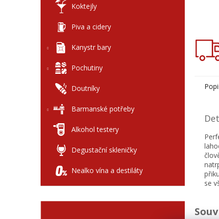
Koktejly
Piva a cidery
Kanystr bary
Pochutiny
Popi
Doutníky
Barmanské potřeby
Det
Alkohol testery
Perf
laho
Degustační skleničky
člov
natr
Nealko vína a destiláty
přik
se v
Souv