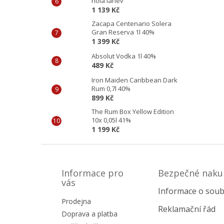
holá láhev
1 139 Kč
Zacapa Centenario Solera
Gran Reserva 1l 40%
1 399 Kč
Absolut Vodka 1l 40%
489 Kč
Iron Maiden Caribbean Dark
Rum 0,7l 40%
899 Kč
The Rum Box Yellow Edition
10x 0,05l 41%
1 199 Kč
Z
á
p
Informace pro
Bezpečné naku
a
vás
Informace o soub
t
Prodejna
í
Reklamační řád
Doprava a platba