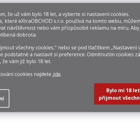
​​, že už vám bylo 18 let, a vyberte si nastavení cookies.
s, které
eXtraOBCHOD s.r.o.
používá na tomto webu, můžem
at návštěvnost nebo vám přizpůsobit reklamu na míru. Ab
líbená dobrota.
Dead Man´s
Becherovka 0,7l
Con
jmout všechny cookies,“ nebo se pod tlačítkem „Nastavení 
Fingers Coconut
38%
Eli
e podstatné a nastavit si preference. Odmítnutím cookies z
0,7l 37,5%
, že vám již
bylo 18 let
.
49 Kč
269 Kč
519 
rná
Měrná
Měrná
1,43 Kč / 1 l
384,29 Kč / 1 l
741,43 
cování cookies najdete
zde
.
na:
cena:
cena:
Do košíku
Do košíku
Do k
Bylo mi 18 let
přijmout všechn
ní