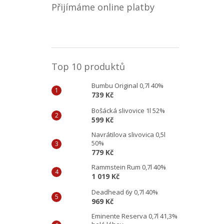
Přijímáme online platby
Top 10 produktů
Bumbu Original 0,7l 40%
739 Kč
Bošácká slivovice 1l 52%
599 Kč
Navrátilova slivovica 0,5l
50%
779 Kč
Rammstein Rum 0,7l 40%
1 019 Kč
Deadhead 6y 0,7l 40%
969 Kč
Eminente Reserva 0,7l 41,3%