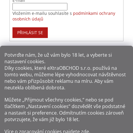
E-mail
Nikaragua
9
Vložením e-mailu souhlasíte s
podmínkami ochrany
Panama
48
osobních údajů
Panenské ostrovy
27
PŘIHLÁSIT SE
Paraguay
3
Potvrďte nám​​, že už vám bylo 18 let, a vyberte si
Peru
10
nastavení cookies.
Způsoby platby:
Díky cookies, které
eXtraOBCHOD s.r.o.
používá na
Portoriko
11
tomto webu, můžeme lépe vyhodnocovat návštěvnost
Způsoby dopravy:
nebo vám přizpůsobit reklamu na míru. Aby vám
Rakousko
2
neutekla oblíbená dobrota.
Sledujte nás na sítích:
Můžete „Přijmout všechny cookies,“ nebo se pod
Reunion
1
tlačítkem „Nastavení cookies“ dozvědět vše podstatné
a nastavit si preference. Odmítnutím cookies zároveň
Salvador
10
potvrzujete, že vám již
bylo 18 let
.
Seychely
1
Zákaz prodeje alkoholu osobám mladším 18 let.
Více o zpracování cookies najdete
zde
.