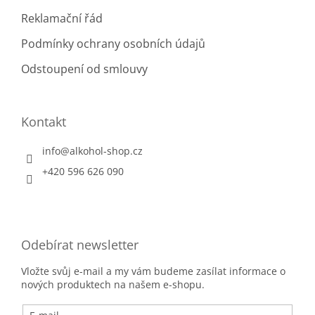
Japonsko
1
Reklamační řád
Podmínky ochrany osobních údajů
Kanárské ostrovy
2
Odstoupení od smlouvy
Karibik
250
Kolumbie
40
Kontakt
Kostarika
9
info
@
alkohol-shop.cz
+420 596 626 090
Kuba
23
Martinik
3
Odebírat newsletter
Mauricius
27
Vložte svůj e-mail a my vám budeme zasílat informace o
Mexiko
8
nových produktech na našem e-shopu.