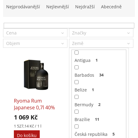
a
Nejprodávanější
Nejlevnější
Nejdražší
Abecedně
z
e
n
í
Cena
Značky
p
Objem
Země
r
o
V
d
Antigua
1
ý
u
p
k
Barbados
34
i
t
s
ů
Belize
1
p
r
Ryoma Rum
o
Bermudy
2
Japanese 0,7l 40%
d
1 069 Kč
u
Brazílie
11
k
Měrná
1 527,14 Kč / 1 l
cena:
t
Česká republika
5
Do košíku