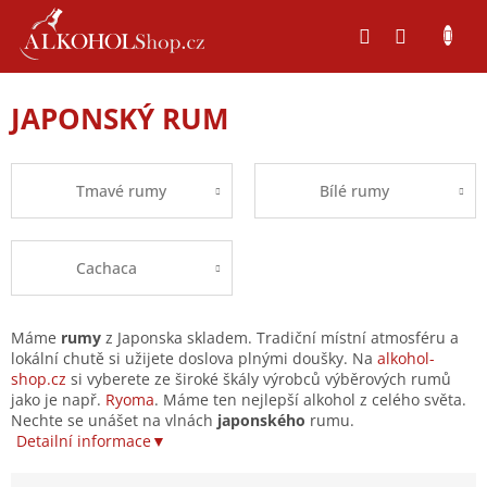
Přejít
na
obsah
JAPONSKÝ RUM
Tmavé rumy
Bílé rumy
Cachaca
Máme
rumy
z Japonska skladem. Tradiční místní atmosféru a
lokální chutě si užijete doslova plnými doušky. Na
alkohol-
shop.cz
si vyberete ze široké škály výrobců výběrových rumů
jako je např.
Ryoma
. Máme ten nejlepší alkohol z celého světa.
Nechte se unášet na vlnách
japonského
rumu.
Detailní informace▼
Ř