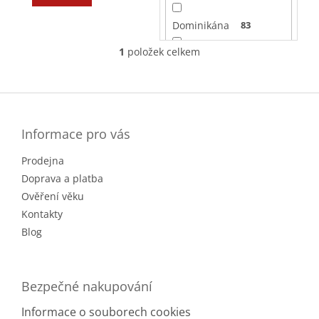
ů
Dominikána
83
1
položek celkem
O
Fiji
1
v
l
Z
Filipíny
19
á
á
d
p
a
Grenada
1
a
Informace pro vás
c
t
í
Prodejna
í
Guatemala
20
p
r
Doprava a platba
v
Guayana
12
Ověření věku
k
Kontakty
y
Indie
1
v
Blog
ý
p
Indonésie
5
i
Bezpečné nakupování
s
Jamajka
41
u
Informace o souborech cookies