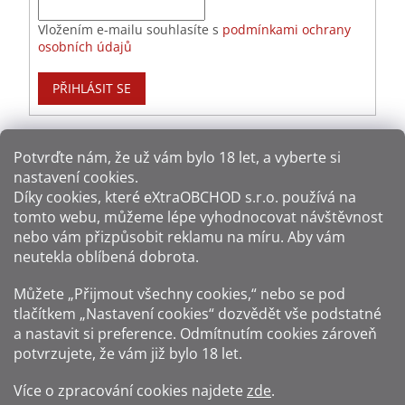
Vložením e-mailu souhlasíte s
podmínkami ochrany
osobních údajů
PŘIHLÁSIT SE
Potvrďte nám​​, že už vám bylo 18 let, a vyberte si
nastavení cookies.
Způsoby platby:
Díky cookies, které
eXtraOBCHOD s.r.o.
používá na
tomto webu, můžeme lépe vyhodnocovat návštěvnost
Způsoby dopravy:
nebo vám přizpůsobit reklamu na míru. Aby vám
neutekla oblíbená dobrota.
Sledujte nás na sítích:
Můžete „Přijmout všechny cookies,“ nebo se pod
tlačítkem „Nastavení cookies“ dozvědět vše podstatné
a nastavit si preference. Odmítnutím cookies zároveň
potvrzujete, že vám již
bylo 18 let
.
Zákaz prodeje alkoholu osobám mladším 18 let.
Více o zpracování cookies najdete
zde
.