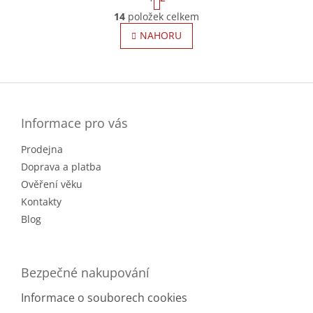
t
O
r
14
položek celkem
v
á
l
NAHORU
n
á
k
o
d
v
Z
a
á
c
á
n
í
p
í
p
a
Informace pro vás
r
t
v
Prodejna
í
k
Doprava a platba
y
v
Ověření věku
ý
Kontakty
p
Blog
i
s
u
Bezpečné nakupování
Informace o souborech cookies