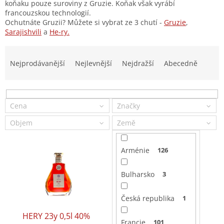
koňaku pouze suroviny z Gruzie. Koňak však vyrábí
francouzskou technologií.
Ochutnáte Gruzii? Můžete si vybrat ze 3 chutí -
Gruzie
,
Sarajishvili
a
He-ry.
Ř
a
Nejprodávanější
Nejlevnější
Nejdražší
Abecedně
z
e
n
í
Cena
Značky
p
Objem
Země
r
o
V
d
Arménie
126
ý
u
p
k
Bulharsko
3
i
t
s
ů
Česká republika
1
p
r
HERY 23y 0,5l 40%
HERY 15y 0,5l 40%
o
Francie
101