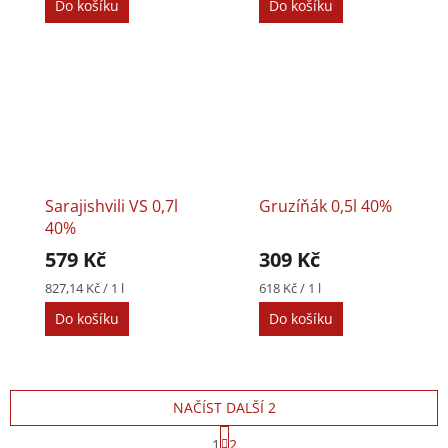
Do košíku
Do košíku
Sarajishvili VS 0,7l
Gruzíňák 0,5l 40%
40%
579 Kč
309 Kč
Měrná
Měrná
827,14 Kč / 1 l
618 Kč / 1 l
cena:
cena:
Do košíku
Do košíku
NAČÍST DALŠÍ 2
S
1
2