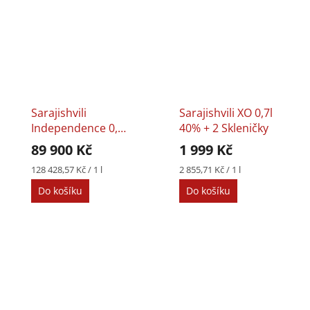
Sarajishvili
Sarajishvili XO 0,7l
Independence 0,7l
40% + 2 Skleničky
40%
89 900 Kč
1 999 Kč
Měrná
Měrná
128 428,57 Kč / 1 l
2 855,71 Kč / 1 l
cena:
cena:
Do košíku
Do košíku