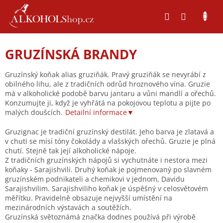
Přejít
na
obsah
GRUZÍNSKÁ BRANDY
Gruzínský koňak alias gruziňák. Pravý gruziňák se nevyrábí z
obilného lihu, ale z tradičních odrůd hroznového vína. Gruzie
má v alkoholické podobě barvu jantaru a vůni mandlí a ořechů.
Konzumujte ji, když je vyhřátá na pokojovou teplotu a pijte po
malých doušcích.
Detailní informace▼
Gruzignac je tradiční gruzínský destilát. Jeho barva je zlatavá a
v chuti se mísí tóny čokolády a vlašských ořechů. Gruzie je plná
chutí. Stejně tak její alkoholické nápoje.
Z tradičních gruzínských nápojů si vychutnáte i nestora mezi
koňaky - Sarajishvili. Druhý koňak je pojmenovaný po slavném
gruzínském podnikateli a chemikovi v jednom, Davidu
Sarajishvilim. Sarajishviliho koňak je úspěšný v celosvětovém
měřítku. Pravidelně obsazuje nejvyšší umístění na
mezinárodních výstavách a soutěžích.
Gruzínská světoznámá značka dodnes používá při výrobě