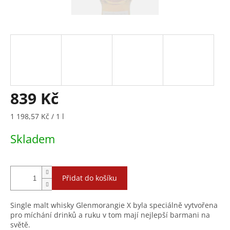
839 Kč
Měrná
1 198,57 Kč / 1 l
cena:
Skladem
Přidat do košíku
Single malt whisky Glenmorangie X byla speciálně vytvořena
pro míchání drinků a ruku v tom mají nejlepší barmani na
světě.