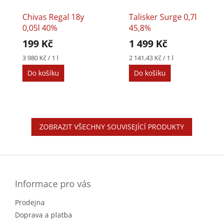
Chivas Regal 18y
Talisker Surge 0,7l
0,05l 40%
45,8%
199 Kč
1 499 Kč
Měrná
Měrná
3 980 Kč / 1 l
2 141,43 Kč / 1 l
cena:
cena:
Do košíku
Do košíku
ZOBRAZIT VŠECHNY SOUVISEJÍCÍ PRODUKTY
Z
á
p
a
Informace pro vás
t
Prodejna
í
Doprava a platba