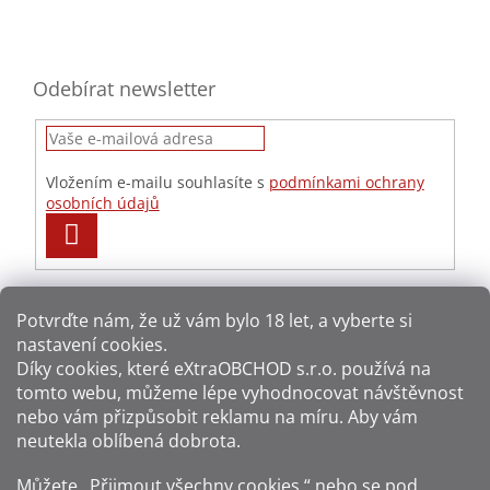
Odebírat newsletter
Vložením e-mailu souhlasíte s
podmínkami ochrany
osobních údajů
PŘIHLÁSIT
SE
Potvrďte nám​​, že už vám bylo 18 let, a vyberte si
nastavení cookies.
Způsoby platby:
Díky cookies, které
eXtraOBCHOD s.r.o.
používá na
tomto webu, můžeme lépe vyhodnocovat návštěvnost
Způsoby dopravy:
nebo vám přizpůsobit reklamu na míru. Aby vám
neutekla oblíbená dobrota.
Sledujte nás na sítích:
Můžete „Přijmout všechny cookies,“ nebo se pod