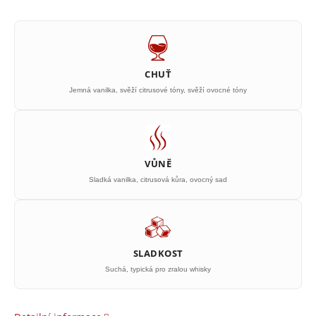
CHUŤ
Jemná vanilka, svěží citrusové tóny, svěží ovocné tóny
VŮNĚ
Sladká vanilka, citrusová kůra, ovocný sad
SLADKOST
Suchá, typická pro zralou whisky