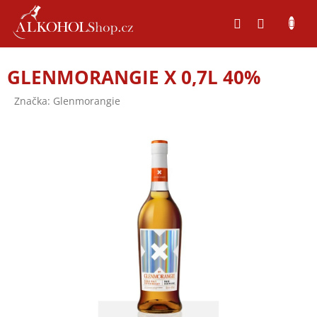
Přejít
na
obsah
GLENMORANGIE X 0,7L 40%
Značka:
Glenmorangie