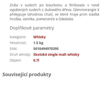
Zrála v sudech po bourbonu a finišovala v nově
vypálených sudech z dubového dřeva. Glenmorangie X
překypuje lahodnou chutí, ve které hraje prim sladká
hruška, vanilka, pomeranče a čokoláda.
Doplňkové parametry
Kategorie
:
Whisky
Hmotnost
:
1.5 kg
EAN
:
5010494970395
Druh whisky
:
Skotské single malt whisky
Objem
:
0,7l
Související produkty