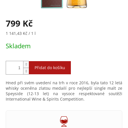
799 Kč
Měrná
1 141,43 Kč / 1 l
cena:
Skladem
Přidat do košíku
Hned při svém uvedení na trh v roce 2016, byla tato 12 letá
whisky oceněna zlatou medailí pro nejlepší single malt ze
Speyside (12-13 let) na vysoce respektované soutěži
International Wine & Spirits Competition.