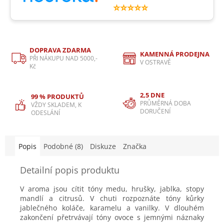
⭐⭐⭐⭐⭐
DOPRAVA ZDARMA
KAMENNÁ PRODEJNA
PŘI NÁKUPU NAD 5000,-
V OSTRAVĚ
Kč
2,5 DNE
99 % PRODUKTŮ
PRŮMĚRNÁ DOBA
VŽDY SKLADEM, K
DORUČENÍ
ODESLÁNÍ
Popis
Podobné (8)
Diskuze
Značka
Detailní popis produktu
V aroma jsou cítit tóny medu, hrušky, jablka, stopy
mandlí a citrusů. V chuti rozpoznáte tóny kůrky
jablečného koláče, karamelu a vanilky. V dlouhém
zakončení přetrvávají tóny ovoce s jemnými náznaky