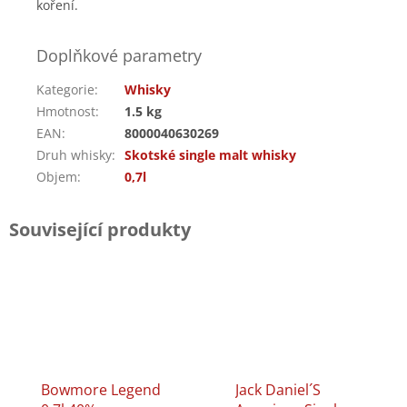
koření.
Doplňkové parametry
Kategorie
:
Whisky
Hmotnost
:
1.5 kg
EAN
:
8000040630269
Druh whisky
:
Skotské single malt whisky
Objem
:
0,7l
Související produkty
Bowmore Legend
Jack Daniel´s