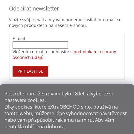
Odebírat newsletter
Vložte svůj e-mail a my vám budeme zasílat informace o
nových produktech na našem e-shopu.
E-mail
Vložením e-mailu souhlasíte s
podmínkami ochrany
osobních údajů
PŘIHLÁSIT SE
Potvrďte nám​​, že už vám bylo 18 let, a vyberte si
nastavení cookies.
Způsoby platby:
Díky cookies, které
eXtraOBCHOD s.r.o.
používá na
tomto webu, můžeme lépe vyhodnocovat návštěvnost
Způsoby dopravy:
nebo vám přizpůsobit reklamu na míru. Aby vám
neutekla oblíbená dobrota.
Sledujte nás na sítích: