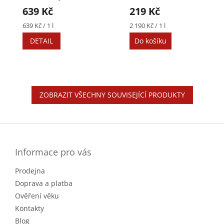
37,5%
639 Kč
219 Kč
Měrná
Měrná
639 Kč / 1 l
2 190 Kč / 1 l
cena:
cena:
DETAIL
Do košíku
ZOBRAZIT VŠECHNY SOUVISEJÍCÍ PRODUKTY
Z
á
p
a
Informace pro vás
t
Prodejna
í
Doprava a platba
Ověření věku
Kontakty
Blog