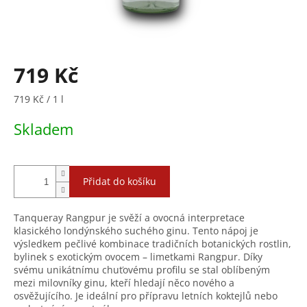
719 Kč
Měrná
719 Kč / 1 l
cena:
Skladem
Přidat do košíku
Tanqueray Rangpur je svěží a ovocná interpretace
klasického londýnského suchého ginu. Tento nápoj je
výsledkem pečlivé kombinace tradičních botanických rostlin,
bylinek s exotickým ovocem – limetkami Rangpur. Díky
svému unikátnímu chuťovému profilu se stal oblíbeným
mezi milovníky ginu, kteří hledají něco nového a
osvěžujícího. Je ideální pro přípravu letních koktejlů nebo