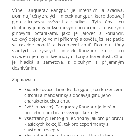
Vůně Tanqueray Rangpur je intenzivní a svádivá.
Dominují tóny zralých limetek Rangpur, které dodávají
ginu citrusovou svěžest a sladkost. Tyto tóny jsou
doplněny jemnými květinovými nuancemi a klasickými
ginovými botanikami, jako je jalovec a koriandr.
Celkový dojem je velmi příjemný a osvěžující. Na patře
se rozvine bohatá a komplexní chuť. Dominují tóny
sladkých a kyselých limetek Rangpur, které jsou
vyváženy jemnými květinovými tóny a kořenitostí. Chuť
je hladká a sametová, s dlouhým a příjemným
dozníváním.
Zajímavosti:
Exotické ovoce: Limetky Rangpur jsou křížencem
citronu a mandarinky a dodávají ginu jeho
charakteristickou chuť.
Svěží a ovocný: Tanqueray Rangpur je ideální
pro letní období a osvěžující koktejly.
Všestranný: Tento gin je vhodný jak pro přípravu
klasických koktejlů, tak pro experimenty s
vlastními recepty.
Elegantní design: Láhev s charakteristickým