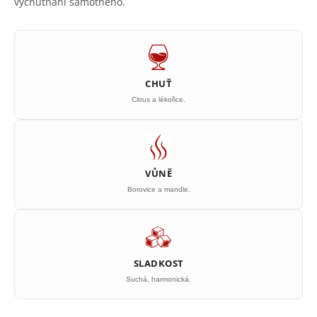
vychutnání samotného.
CHUŤ
Citrus a lékořice.
VŮNĚ
Borovice a mandle.
SLADKOST
Suchá, harmonická.