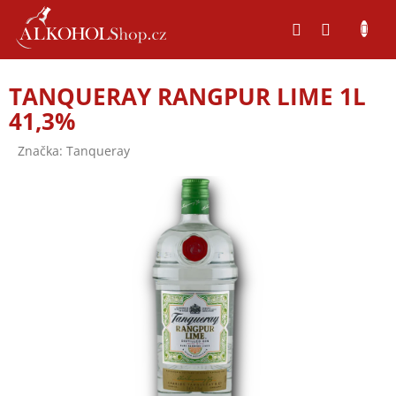
Přejít
na
obsah
TANQUERAY RANGPUR LIME 1L
41,3%
Značka:
Tanqueray