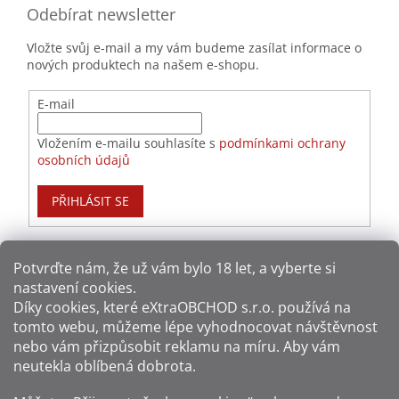
Odebírat newsletter
Vložte svůj e-mail a my vám budeme zasílat informace o
nových produktech na našem e-shopu.
E-mail
Vložením e-mailu souhlasíte s
podmínkami ochrany
osobních údajů
PŘIHLÁSIT SE
Potvrďte nám​​, že už vám bylo 18 let, a vyberte si
nastavení cookies.
Způsoby platby:
Díky cookies, které
eXtraOBCHOD s.r.o.
používá na
tomto webu, můžeme lépe vyhodnocovat návštěvnost
Způsoby dopravy:
nebo vám přizpůsobit reklamu na míru. Aby vám
neutekla oblíbená dobrota.
Sledujte nás na sítích: