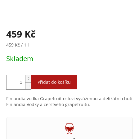
459 Kč
Měrná
459 Kč / 1 l
cena:
Skladem
Přidat do košíku
Finlandia vodka Grapefruit osloví vyváženou a delikátní chutí
Finlandia Vodky a čerstvého grapefruitu.