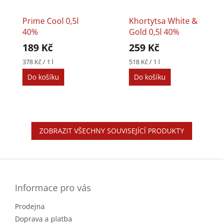
Prime Cool 0,5l
Khortytsa White &
40%
Gold 0,5l 40%
189 Kč
259 Kč
Měrná
Měrná
378 Kč / 1 l
518 Kč / 1 l
cena:
cena:
Do košíku
Do košíku
ZOBRAZIT VŠECHNY SOUVISEJÍCÍ PRODUKTY
Z
á
p
a
Informace pro vás
t
Prodejna
í
Doprava a platba