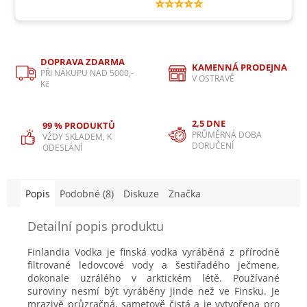
⭐⭐⭐⭐⭐
DOPRAVA ZDARMA
KAMENNÁ PRODEJNA
PŘI NÁKUPU NAD 5000,-
V OSTRAVĚ
Kč
2,5 DNE
99 % PRODUKTŮ
PRŮMĚRNÁ DOBA
VŽDY SKLADEM, K
DORUČENÍ
ODESLÁNÍ
Popis
Podobné (8)
Diskuze
Značka
Detailní popis produktu
Finlandia Vodka je finská vodka vyráběná z přírodně
filtrované ledovcové vody a šestiřadého ječmene,
dokonale uzrálého v arktickém létě. Používané
suroviny nesmí být vyráběny jinde než ve Finsku. Je
mrazivě průzračná, sametově čistá a je vytvořena pro