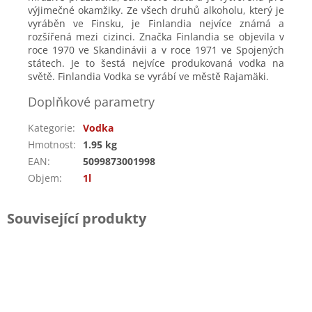
výjimečné okamžiky. Ze všech druhů alkoholu, který je
vyráběn ve Finsku, je Finlandia nejvíce známá a
rozšířená mezi cizinci. Značka Finlandia se objevila v
roce 1970 ve Skandinávii a v roce 1971 ve Spojených
státech. Je to šestá nejvíce produkovaná vodka na
světě. Finlandia Vodka se vyrábí ve městě Rajamäki.
Doplňkové parametry
Kategorie
:
Vodka
Hmotnost
:
1.95 kg
EAN
:
5099873001998
Objem
:
1l
Související produkty