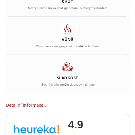
CHUŤ
Svěží a mírně hořká chuť grapefruitu s obilným základem
VŮNĚ
Citrusové aroma grapefruitu s lehkou hořkostí
SLADKOST
Suchá s přirozeným citrusovým tónem
Detailní informace
4.9