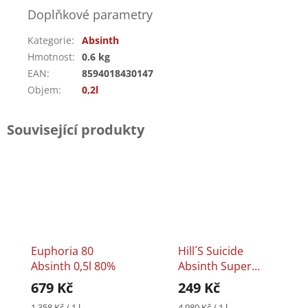
Doplňkové parametry
Kategorie
:
Absinth
Hmotnost
:
0.6 kg
EAN
:
8594018430147
Objem
:
0,2l
Související produkty
Euphoria 80
Hill´s Suicide
Absinth 0,5l 80%
Absinth Super
Strong Cannabis
679 Kč
249 Kč
0,05l 79,9%
Měrná
Měrná
1 358 Kč / 1 l
4 980 Kč / 1 l