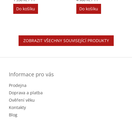
cena:
cena:
Do košíku
Do košíku
ZOBRAZIT VŠECHNY SOUVISEJÍCÍ PRODUKTY
Z
á
p
a
Informace pro vás
t
Prodejna
í
Doprava a platba
Ověření věku
Kontakty
Blog