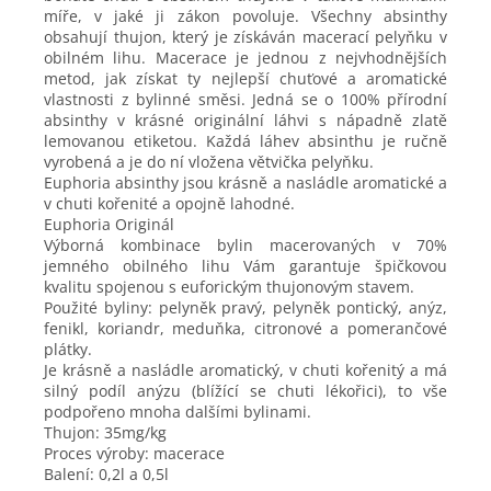
míře, v jaké ji zákon povoluje. Všechny absinthy
obsahují thujon, který je získáván macerací pelyňku v
obilném lihu. Macerace je jednou z nejvhodnějších
metod, jak získat ty nejlepší chuťové a aromatické
vlastnosti z bylinné směsi. Jedná se o 100% přírodní
absinthy v krásné originální láhvi s nápadně zlatě
lemovanou etiketou. Každá láhev absinthu je ručně
vyrobená a je do ní vložena větvička pelyňku.
Euphoria absinthy jsou krásně a nasládle aromatické a
v chuti kořenité a opojně lahodné.
Euphoria Originál
Výborná kombinace bylin macerovaných v 70%
jemného obilného lihu Vám garantuje špičkovou
kvalitu spojenou s euforickým thujonovým stavem.
Použité byliny: pelyněk pravý, pelyněk pontický, anýz,
fenikl, koriandr, meduňka, citronové a pomerančové
plátky.
Je krásně a nasládle aromatický, v chuti kořenitý a má
silný podíl anýzu (blížící se chuti lékořici), to vše
podpořeno mnoha dalšími bylinami.
Thujon: 35mg/kg
Proces výroby: macerace
Balení: 0,2l a 0,5l