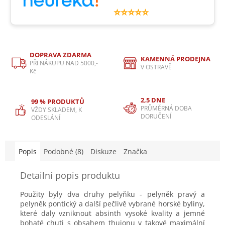
⭐⭐⭐⭐⭐
DOPRAVA ZDARMA
KAMENNÁ PRODEJNA
PŘI NÁKUPU NAD 5000,-
V OSTRAVĚ
Kč
2,5 DNE
99 % PRODUKTŮ
PRŮMĚRNÁ DOBA
VŽDY SKLADEM, K
DORUČENÍ
ODESLÁNÍ
Popis
Podobné (8)
Diskuze
Značka
Detailní popis produktu
Použity byly dva druhy pelyňku - pelyněk pravý a
pelyněk pontický a další pečlivě vybrané horské byliny,
které daly vzniknout absinth vysoké kvality a jemné
bohaté chuti s obsahem thujonu v takové maximální