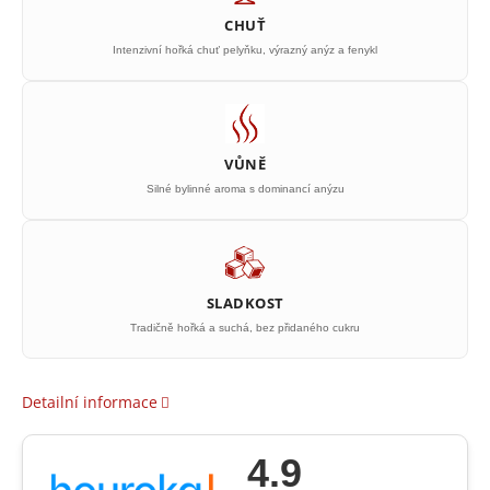
CHUŤ
Intenzivní hořká chuť pelyňku, výrazný anýz a fenykl
VŮNĚ
Silné bylinné aroma s dominancí anýzu
SLADKOST
Tradičně hořká a suchá, bez přidaného cukru
Detailní informace
4.9