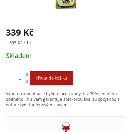
339 Kč
Měrná
1 695 Kč / 1 l
cena:
Skladem
Přidat do košíku
Výborná kombinace bylin macerovaných v 70% jemného
obilného lihu Vám garantuje špičkovou kvalitu spojenou s
euforickým thujonovým stavem.