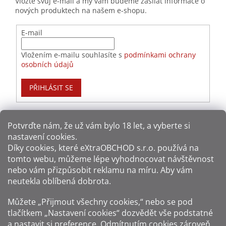
Vložte svůj e-mail a my vám budeme zasílat informace o
nových produktech na našem e-shopu.
E-mail
Vložením e-mailu souhlasíte s
podmínkami ochrany
osobních údajů
PŘIHLÁSIT SE
Potvrďte nám​​, že už vám bylo 18 let, a vyberte si
nastavení cookies.
Způsoby platby:
Díky cookies, které
eXtraOBCHOD s.r.o.
používá na
tomto webu, můžeme lépe vyhodnocovat návštěvnost
Způsoby dopravy:
nebo vám přizpůsobit reklamu na míru. Aby vám
neutekla oblíbená dobrota.
Sledujte nás na sítích:
Můžete „Přijmout všechny cookies,“ nebo se pod
tlačítkem „Nastavení cookies“ dozvědět vše podstatné
a nastavit si preference. Odmítnutím cookies zároveň