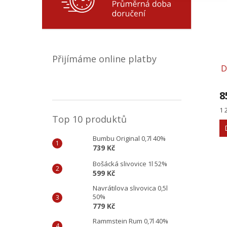
Přijímáme online platby
D
8
Mě
1 
Top 10 produktů
ce
Bumbu Original 0,7l 40%
739 Kč
Bošácká slivovice 1l 52%
599 Kč
Navrátilova slivovica 0,5l
50%
779 Kč
Rammstein Rum 0,7l 40%