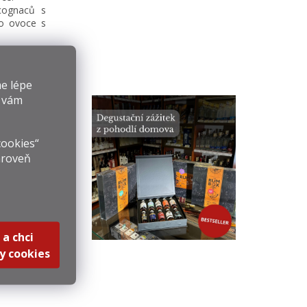
 cognaců s
ho ovoce s
e lépe
y vám
cookies“
ároveň
 Papa Alon
0,7l 40%
Kč
 a chci
9 Kč / 1 l
y cookies
ošíku