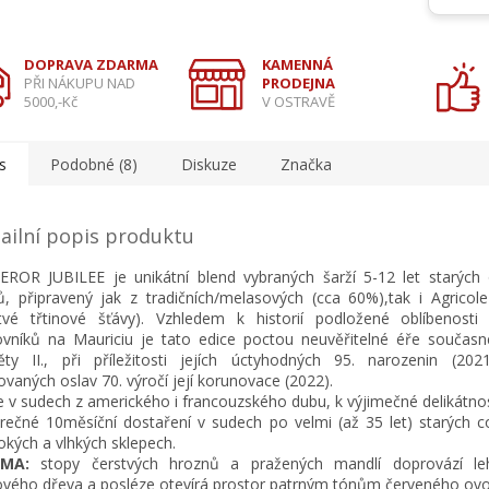
DOPRAVA ZDARMA
KAMENNÁ
PŘI NÁKUPU NAD
PRODEJNA
5000,-Kč
V OSTRAVĚ
s
Podobné (8)
Diskuze
Značka
ailní popis produktu
ROR JUBILEE je unikátní blend vybraných šarží 5-12 let starých 
, připravený jak z tradičních/melasových (cca 60%),tak i Agricole 
tvé třtinové šťávy). Vzhledem k historií podložené oblíbenosti 
vníků na Mauriciu je tato edice poctou neuvěřitelné éře současn
ěty II., při příležitosti jejích úctyhodných 95. narozenin (20
ovaných oslav 70. výročí její korunovace (2022).
e v sudech z amerického i francouzského dubu, k výjimečné delikátnos
rečné 10měsíční dostaření v sudech po velmi (až 35 let) starých c
okých a vlhkých sklepech.
OMA:
stopy čerstvých hroznů a pražených mandlí doprovází le
vého dřeva a posléze otevírá prostor patrným tónům červeného ovo