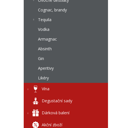
l
Ovocné destiláty
Cognac, brandy
Tequila
Vodka
Armagnac
Absinth
Gin
Aperitivy
Likéry
Vína
Degustační sady
Dárková balení
Akční zboží