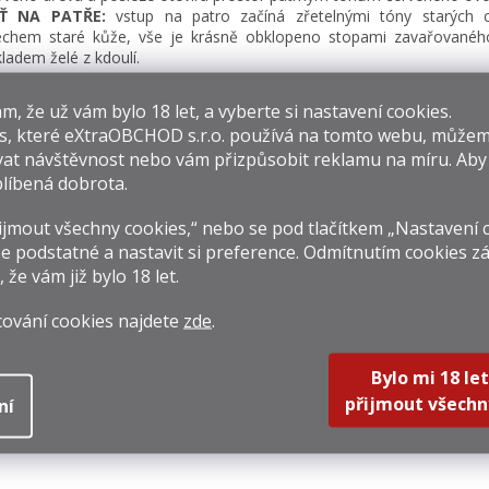
Ť NA PATŘE:
vstup na patro začíná zřetelnými tóny starých
chem staré kůže, vše je krásně obklopeno stopami zavařované
ladem želé z kdoulí.
​​, že už vám bylo 18 let, a vyberte si nastavení cookies.
isející produkty
s, které
eXtraOBCHOD s.r.o.
používá na tomto webu, můžem
at návštěvnost nebo vám přizpůsobit reklamu na míru. Ab
líbená dobrota.
jmout všechny cookies,“ nebo se pod tlačítkem „Nastavení 
e podstatné a nastavit si preference. Odmítnutím cookies z
, že vám již
bylo 18 let
.
Coloma 8y 0,7l
Don Papa Baroko
Don
cování cookies najdete
zde
.
0% + 2 Skleničky
0,7l 40% Holá
Láhev
 099 Kč
819 Kč
969 
Bylo mi 18 let
rná
Měrná
Měrná
570 Kč / 1 l
1 170 Kč / 1 l
1 384,2
přijmout všechn
ní
na:
cena:
cena:
DETAIL
Do košíku
Do k