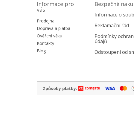
p
Informace pro
Bezpečné naku
a
vás
Informace o soub
t
Prodejna
í
Reklamační řád
Doprava a platba
Ověření věku
Podmínky ochran
údajů
Kontakty
Blog
Odstoupení od s
Způsoby platby: