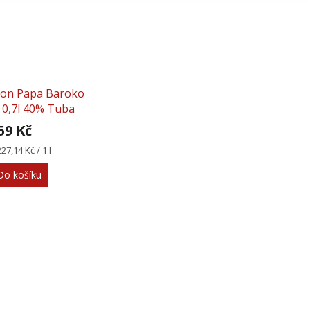
on Papa Baroko
0,7l 40% Tuba
59 Kč
rná
227,14 Kč / 1 l
na:
Do košíku