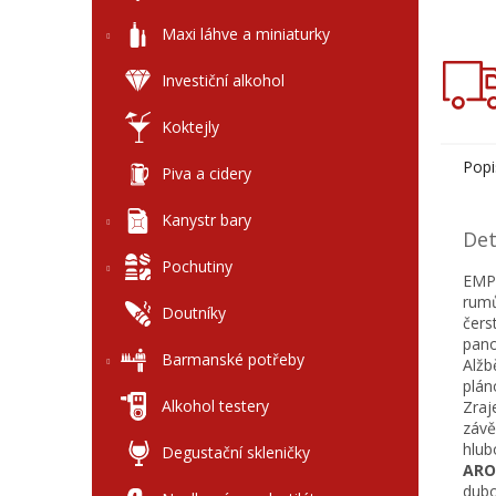
Maxi láhve a miniaturky
Investiční alkohol
Koktejly
Popi
Piva a cidery
Kanystr bary
Det
Pochutiny
EMPE
rumů
Doutníky
čers
pano
Barmanské potřeby
Alžb
plán
Alkohol testery
Zraj
závě
hlub
Degustační skleničky
AR
dubo