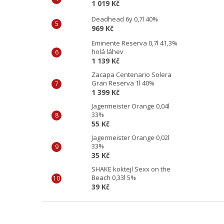
1 019 Kč
Deadhead 6y 0,7l 40%
969 Kč
Eminente Reserva 0,7l 41,3%
holá láhev
1 139 Kč
Zacapa Centenario Solera
Gran Reserva 1l 40%
1 399 Kč
Jagermeister Orange 0,04l
33%
55 Kč
Jagermeister Orange 0,02l
33%
35 Kč
SHAKE koktejl Sexx on the
Beach 0,33l 5%
39 Kč
Z
á