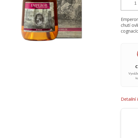
Emperor 
chutí ov
cognacíc
Vyváž
k
Detailní