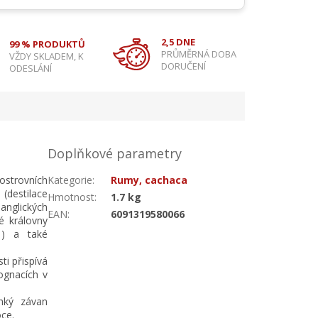
2,5 DNE
99 % PRODUKTŮ
PRŮMĚRNÁ DOBA
VŽDY SKLADEM, K
DORUČENÍ
ODESLÁNÍ
Doplňkové parametry
ostrovních
Kategorie
:
Rumy, cachaca
(destilace
Hmotnost
:
1.7 kg
anglických
EAN
:
6091319580066
é královny
21) a také
ti přispívá
ognacích v
hký závan
ce.