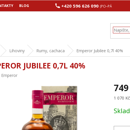
+420 596 626 090
NTAKTY
BLOG
(PO–PÁ 8:00–17:00
Lihoviny
Rumy, cachaca
Emperor Jubilee 0,7l 40%
EROR JUBILEE 0,7L 40%
:
Emperor
749
Měrná
1 070 Kč 
cena:
Skla