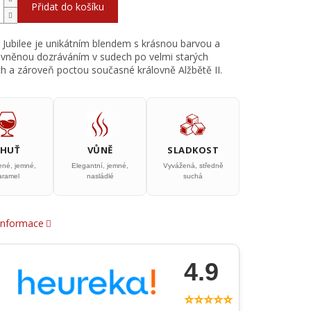
Přidat do košíku
Jubilee je unikátním blendem s krásnou barvou a
livněnou dozráváním v sudech po velmi starých
h a zároveň poctou současné královně Alžbětě II.
CHUŤ
VŮNĚ
SLADKOST
ené, jemné,
Elegantní, jemné,
Vyvážená, středně
aramel
nasládlé
suchá
 informace
4.9
⭐⭐⭐⭐⭐