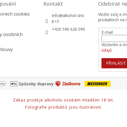
pování
Kontakt
Odebírat n
orech cookies
Vložte svůj e-
info
@
alkohol-sho
produktech na 
p.cz
+420 596 626 090
E-mail
y osobních
Vložením e-ma
mlouvy
údajů
PŘIHLÁSIT
Způsoby dopravy:
Zákaz prodeje alkoholu osobám mladším 18 let.
Fotografie produktů jsou ilustrativní.