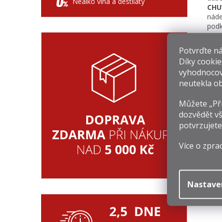
Nealko vína a destiláty
CHU
náde
podk
Potvrďte nám
Souv
Díky cookie
vyhodnocov
neutekla ob
Můžete „Při
dozvědět vš
potvrzujete
Více o zpra
4
1
Mě
1 
Nastave
ce