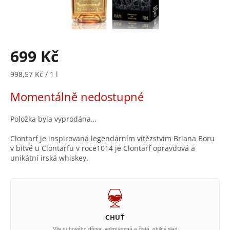
699 Kč
Měrná
998,57 Kč / 1 l
cena:
Momentálně nedostupné
Položka byla vyprodána…
Clontarf je inspirovaná legendárním vítězstvím Briana Boru
v bitvě u Clontarfu v roce1014 je Clontarf opravdová a
unikátní irská whiskey.
CHUŤ
Vliv dubového dřeva, velmi jemná a čistá, obilný slad