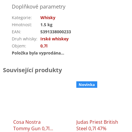
Doplňkové parametry
Kategorie
:
Whisky
Hmotnost
:
1.5 kg
EAN
:
5391338000233
Druh whisky
:
Irské whiskey
Objem
:
0,7l
Položka byla vyprodána…
Související produkty
Novinka
Cosa Nostra
Judas Priest British
Tommy Gun 0,7l
Steel 0,7l 47%