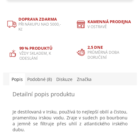
DOPRAVA ZDARMA
KAMENNÁ PRODEJNA
PŘI NÁKUPU NAD 5000,-
V OSTRAVĚ
Kč
2,5 DNE
99 % PRODUKTŮ
PRŮMĚRNÁ DOBA
VŽDY SKLADEM, K
DORUČENÍ
ODESLÁNÍ
Popis
Podobné (8)
Diskuze
Značka
Detailní popis produktu
Je destilovaná v Irsku, používá to nejlepší obilí a čistou,
pramenitou irskou vodu. Zraje v sudech po bourbonu
a jemně se filtruje přes uhlí z atlantického irského
dubu.