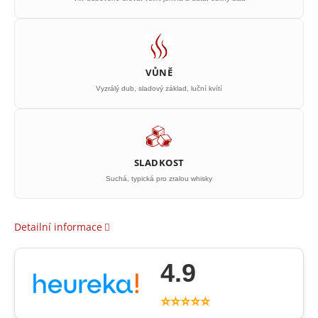
VŮNĚ
Vyzrálý dub, sladový základ, luční kvítí
SLADKOST
Suchá, typická pro zralou whisky
Detailní informace
4.9
⭐⭐⭐⭐⭐