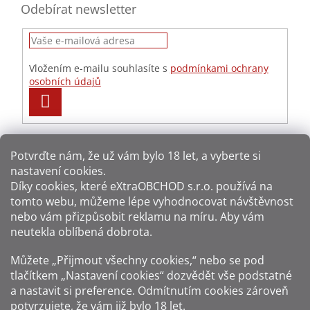
Odebírat newsletter
Vložením e-mailu souhlasíte s
podmínkami ochrany
osobních údajů
PŘIHLÁSIT
SE
Potvrďte nám​​, že už vám bylo 18 let, a vyberte si
nastavení cookies.
Způsoby platby:
Díky cookies, které
eXtraOBCHOD s.r.o.
používá na
tomto webu, můžeme lépe vyhodnocovat návštěvnost
Způsoby dopravy:
nebo vám přizpůsobit reklamu na míru. Aby vám
neutekla oblíbená dobrota.
Sledujte nás na sítích:
Můžete „Přijmout všechny cookies,“ nebo se pod
tlačítkem „Nastavení cookies“ dozvědět vše podstatné
a nastavit si preference. Odmítnutím cookies zároveň
potvrzujete, že vám již
bylo 18 let
.