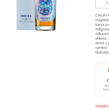
CIHUATÁ
mayském
barva js
indigov
odkazem 
etiketa 
deště v 
symbol 
hlubokýc
Káv
čoko
Detailní