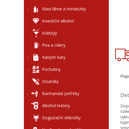
Maxi láhve a miniaturky
Investiční alkohol
Koktejly
Piva a cidery
Kanystr bary
Pochutiny
Popi
Doutníky
Barmanské potřeby
Det
Alkohol testery
Dopř
sole
vybr
Degustační skleničky
taje
smys