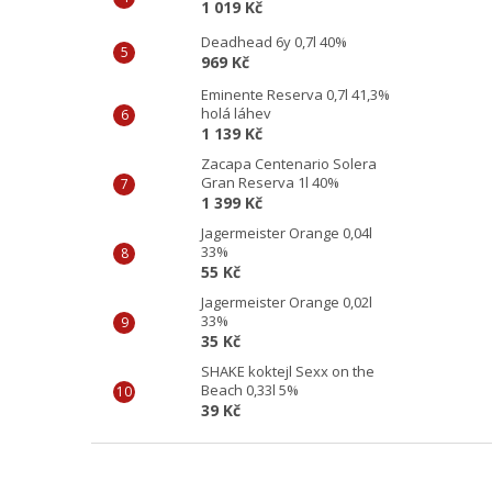
1 019 Kč
Deadhead 6y 0,7l 40%
969 Kč
Eminente Reserva 0,7l 41,3%
holá láhev
1 139 Kč
Zacapa Centenario Solera
Gran Reserva 1l 40%
1 399 Kč
Jagermeister Orange 0,04l
33%
55 Kč
Jagermeister Orange 0,02l
33%
35 Kč
SHAKE koktejl Sexx on the
Beach 0,33l 5%
39 Kč
Z
á