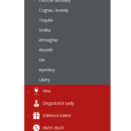
l
Ovocné destiláty
Cognac, brandy
Tequila
Vodka
Armagnac
Absinth
Gin
Aperitivy
Likéry
Vína
Degustační sady
Dárková balení
Akční zboží