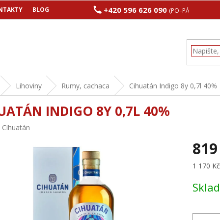
+420 596 626 090
NTAKTY
BLOG
(PO–PÁ 8:00–17:00
Lihoviny
Rumy, cachaca
Cihuatán Indigo 8y 0,7l 40%
UATÁN INDIGO 8Y 0,7L 40%
:
Cihuatán
819
Měrná
1 170 Kč 
cena:
Skla