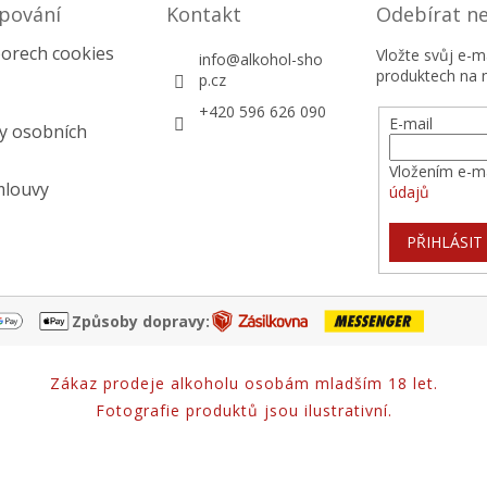
pování
Kontakt
Odebírat n
orech cookies
Vložte svůj e-
info
@
alkohol-sho
produktech na 
p.cz
+420 596 626 090
E-mail
y osobních
Vložením e-ma
mlouvy
údajů
PŘIHLÁSIT
Způsoby dopravy:
Zákaz prodeje alkoholu osobám mladším 18 let.
Fotografie produktů jsou ilustrativní.