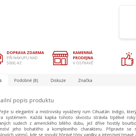
DOPRAVA ZDARMA
KAMENNÁ
PŘI NÁKUPU NAD
PRODEJNA
5000,-Kč
V OSTRAVĚ
s
Podobné (8)
Diskuze
Značka
ailní popis produktu
ejte si elegantní a mistrovsky vyvážený rum Cihuatán Indigo, který
ra systémem. Každá kapka tohoto skvostu strávila trpělivé roky
aných sudech z amerického bílého dubu, jež dříve hostily bourb
mství jeho bohatého a komplexního charakteru. Připravte se 
lových vjemů, kde se snoubí hřejivé tóny vanilky a intenzivní tmavé