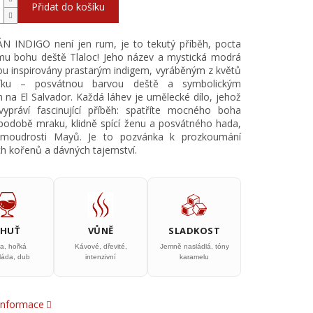
Přidat do košíku
N INDIGO není jen rum, je to tekutý příběh, pocta
u bohu deště Tlaloc! Jeho název a mystická modrá
ou inspirovány prastarým indigem, vyráběným z květů
níku – posvátnou barvou deště a symbolickým
na El Salvador. Každá láhev je umělecké dílo, jehož
vypráví fascinující příběh: spatříte mocného boha
podobě mraku, klidně spící ženu a posvátného hada,
moudrosti Mayů. Je to pozvánka k prozkoumání
h kořenů a dávných tajemství.
CHUŤ
VŮNĚ
SLADKOST
a, hořká
Kávové, dřevité,
Jemně nasládlá, tóny
láda, dub
intenzivní
karamelu
 informace