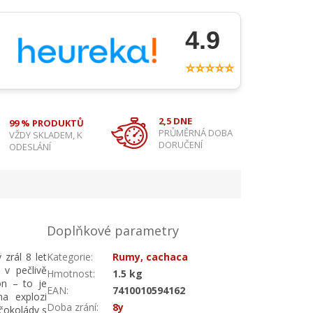
4.9
⭐⭐⭐⭐⭐
2,5 DNE
99 % PRODUKTŮ
PRŮMĚRNÁ DOBA
VŽDY SKLADEM, K
DORUČENÍ
ODESLÁNÍ
Doplňkové parametry
 zrál 8 let
Kategorie
:
Rumy, cachaca
 v pečlivě
Hmotnost
:
1.5 kg
on – to je
EAN
:
7410010594162
na explozi
Doba zrání
:
8y
 čokolády s