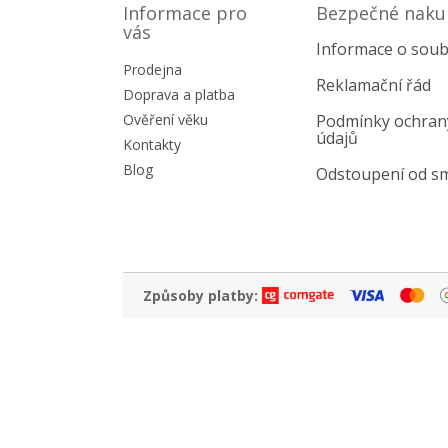
p
Informace pro
Bezpečné naku
a
vás
Informace o soub
t
Prodejna
í
Reklamační řád
Doprava a platba
Ověření věku
Podmínky ochran
údajů
Kontakty
Blog
Odstoupení od s
Způsoby platby: