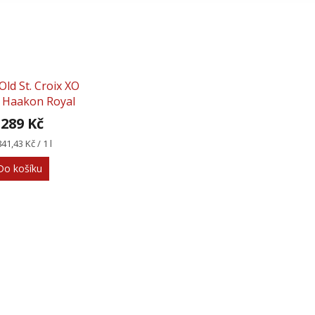
Old St. Croix XO
Haakon Royal
Reserve 0,7l 42%
 289 Kč
rná
841,43 Kč / 1 l
na:
Do košíku