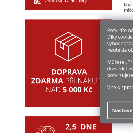
Nealko vína a destiláty
křup
mléč
Souv
Potvrďte nám
Díky cookie
vyhodnocov
neutekla ob
Můžete „Při
dozvědět vš
potvrzujete
4
Více o zpra
1
Mě
1 
ce
Nastave