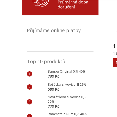
Přijímáme online platby
1
Mě
1 
ce
Top 10 produktů
Bumbu Original 0,7l 40%
739 Kč
Bošácká slivovice 1l 52%
599 Kč
Navrátilova slivovica 0,5l
50%
779 Kč
Rammstein Rum 0,7l 40%