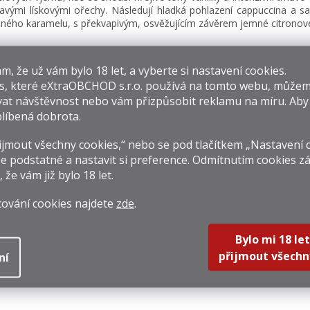
avými lískovými ořechy. Následují hladká pohlazení cappuccina a 
ného karamelu, s překvapivým, osvěžujícím závěrem jemné citronov
isející produkty
​​, že už vám bylo 18 let, a vyberte si nastavení cookies.
s, které
eXtraOBCHOD s.r.o.
používá na tomto webu, můžem
at návštěvnost nebo vám přizpůsobit reklamu na míru. Ab
líbená dobrota.
jmout všechny cookies,“ nebo se pod tlačítkem „Nastavení 
e podstatné a nastavit si preference. Odmítnutím cookies z
, že vám již
bylo 18 let
.
Coloma 8y 0,7l
Don Papa Port
Q
0% + 2 Skleničky
Cask
Ter
cování cookies najdete
zde
.
Quincentennial
40%
 099 Kč
3 999 Kč
1 17
Edition 2025 0,7l
Bylo mi 18 let
rná
Měrná
Měrná
570 Kč / 1 l
5 712,86 Kč / 1 l
1 684,2
50%
na:
cena:
cena:
přijmout všechn
ní
DETAIL
Do košíku
Do k