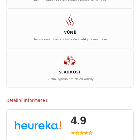
VŮNĚ
Jemný závan kouře, obilný slad, lehký závan dřeva
SLADKOST
Suchá, typická pro zralou whisky
Detailní informace
4.9
⭐⭐⭐⭐⭐