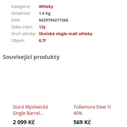
Kategorie
:
Whisky
Hmotnost
:
1.6 kg
EAN
:
5029704217366
Doba zrání
:
12y
Druh whisky
:
Skotské single malt whisky
Objem
:
0,7l
Související produkty
Stará Myslivecká
Tullamore Dew 1l
Single Barrel
40%
Bourbon 8y 0,7l
2 099 Kč
569 Kč
40%