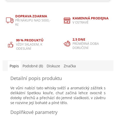
DOPRAVA ZDARMA
KAMENNÁ PRODEJNA
PŘI NÁKUPU NAD 5000,-
V OSTRAVĚ
Kč
2,5 DNE
99 % PRODUKTŮ
PRŮMĚRNÁ DOBA
VŽDY SKLADEM, K
DORUČENÍ
ODESLÁNÍ
Popis
Podobné (8)
Diskuze
Značka
Detailní popis produktu
Ve vůni nabízí tato whisky svěží a aromatický zážitek s
delikátní špetkou kouře, chuť začíná lehce ovocně s
doteky ořechů a přechází do jemné sladkosti, v závěru
se rozvine její bohaté a plné tělo.
Doplňkové parametry