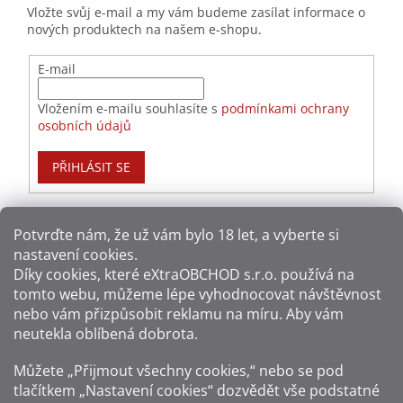
Vložte svůj e-mail a my vám budeme zasílat informace o
nových produktech na našem e-shopu.
E-mail
Vložením e-mailu souhlasíte s
podmínkami ochrany
osobních údajů
PŘIHLÁSIT SE
Potvrďte nám​​, že už vám bylo 18 let, a vyberte si
nastavení cookies.
Způsoby platby:
Díky cookies, které
eXtraOBCHOD s.r.o.
používá na
tomto webu, můžeme lépe vyhodnocovat návštěvnost
Způsoby dopravy:
nebo vám přizpůsobit reklamu na míru. Aby vám
neutekla oblíbená dobrota.
Sledujte nás na sítích:
Můžete „Přijmout všechny cookies,“ nebo se pod
tlačítkem „Nastavení cookies“ dozvědět vše podstatné