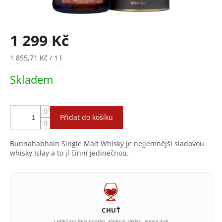
1 299 Kč
Měrná
1 855,71 Kč / 1 l
cena:
Skladem
Přidat do košíku
Bunnahabhain Single Malt Whisky je nejjemnější sladovou
whisky Islay a to jí činní jedinečnou.
CHUŤ
Lehký kouřový podtón, sladový základ, jemný dub