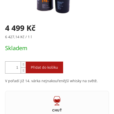
4 499 Kč
Měrná
6 427,14 Kč / 1 l
cena:
Skladem
Přidat do košíku
V pořadí již 14. várka nejnakouřenější whisky na světě.
CHUŤ