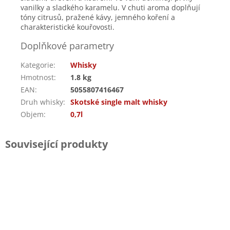
vanilky a sladkého karamelu. V chuti aroma doplňují
tóny citrusů, pražené kávy, jemného koření a
charakteristické kouřovosti.
Doplňkové parametry
Kategorie
:
Whisky
Hmotnost
:
1.8 kg
EAN
:
5055807416467
Druh whisky
:
Skotské single malt whisky
Objem
:
0,7l
Související produkty