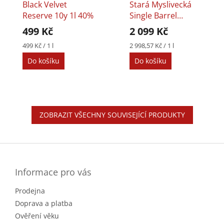
Black Velvet
Stará Myslivecká
Reserve 10y 1l 40%
Single Barrel
Bourbon 8y 0,7l
499 Kč
2 099 Kč
40%
Měrná
Měrná
499 Kč / 1 l
2 998,57 Kč / 1 l
cena:
cena:
Do košíku
Do košíku
ZOBRAZIT VŠECHNY SOUVISEJÍCÍ PRODUKTY
Z
á
p
a
Informace pro vás
t
Prodejna
í
Doprava a platba
Ověření věku