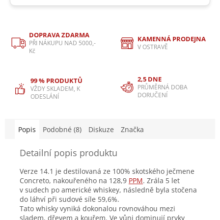
DOPRAVA ZDARMA
KAMENNÁ PRODEJNA
PŘI NÁKUPU NAD 5000,-
V OSTRAVĚ
Kč
2,5 DNE
99 % PRODUKTŮ
PRŮMĚRNÁ DOBA
VŽDY SKLADEM, K
DORUČENÍ
ODESLÁNÍ
Popis
Podobné (8)
Diskuze
Značka
Detailní popis produktu
Verze 14.1 je destilovaná ze 100% skotského ječmene
Concreto, nakouřeného na 128,9
PPM
. Zrála 5 let
v sudech po americké whiskey, následně byla stočena
do láhví při sudové síle 59,6%.
Tato whisky vyniká dokonalou rovnováhou mezi
sladem, dřevem a kouřem. Ve vůni dominují prvky