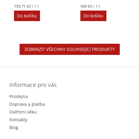
Měrná
Měrná
755,71 Kč / 1 l
599 Kč / 1 l
cena:
cena:
Do košíku
Do košíku
ZOBRAZIT VŠECHNY SOUVISEJÍCÍ PRODUKTY
Z
á
p
a
Informace pro vás
t
Prodejna
í
Doprava a platba
Ověření věku
Kontakty
Blog