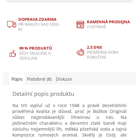
DOPRAVA ZDARMA
KAMENNÁ PRODEJNA
PŘI NÁKUPU NAD 5000,-
V OSTRAVĚ
Kč
2,5 DNE
99 % PRODUKTŮ
PRŮMĚRNÁ DOBA
VŽDY SKLADEM, K
DORUČENÍ
ODESLÁNÍ
Popis
Podobné (8)
Diskuze
Detailní popis produktu
Na trh vyplul už v roce 1948 a právě desetiletími
prověřená kvalita je důvod, proč je Božkov Originál
vůbec nejprodávanější lihovinou u nás. Na
jedinečném charakteru a decentní zlaté barvě mají
zásluhu nejjemnější líh, měkká plzeňská voda a tajná
kompozice rumových aromat. Skvělý je čistý, ale