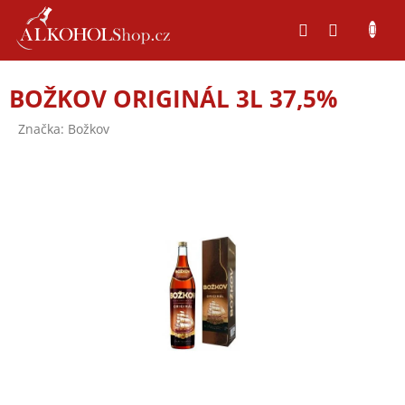
Přejít
na
obsah
BOŽKOV ORIGINÁL 3L 37,5%
Značka:
Božkov