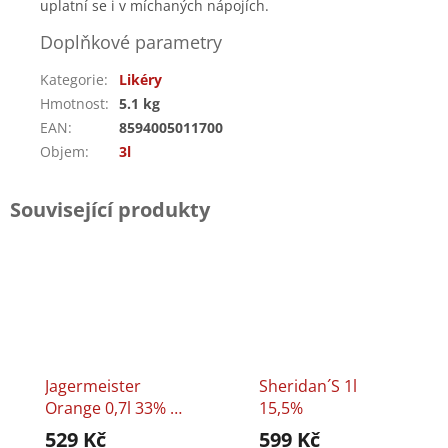
uplatní se i v míchaných nápojích.
Doplňkové parametry
Kategorie
:
Likéry
Hmotnost
:
5.1 kg
EAN
:
8594005011700
Objem
:
3l
Související produkty
Jagermeister
Sheridan´s 1l
Orange 0,7l 33% +
15,5%
2 Skleničky
529 Kč
599 Kč