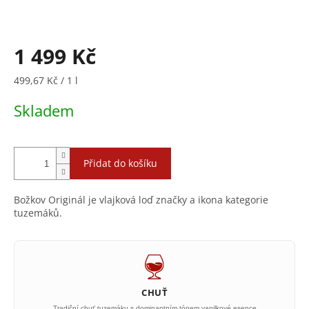
1 499 Kč
Měrná
499,67 Kč / 1 l
cena:
Skladem
Přidat do košíku
Božkov Originál je vlajková loď značky a ikona kategorie
tuzemáků.
CHUŤ
Tradiční chuť tuzemáku s dominantním tónem vanilkové esence