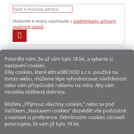
Vložením e-mailu souhlasíte s
podmínkami ochrany
osobních údajů
PŘIHLÁSIT
SE
Potvrďte nám​​, že už vám bylo 18 let, a vyberte si
nastavení cookies.
Způsoby platby:
Díky cookies, které
eXtraOBCHOD s.r.o.
používá na
tomto webu, můžeme lépe vyhodnocovat návštěvnost
Způsoby dopravy:
nebo vám přizpůsobit reklamu na míru. Aby vám
neutekla oblíbená dobrota.
Sledujte nás na sítích:
Můžete „Přijmout všechny cookies,“ nebo se pod
tlačítkem „Nastavení cookies“ dozvědět vše podstatné
a nastavit si preference. Odmítnutím cookies zároveň
potvrzujete, že vám již
bylo 18 let
.
Zákaz prodeje alkoholu osobám mladším 18 let.