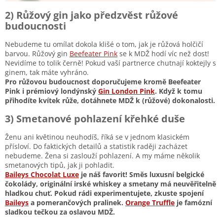
2) Růžový gin jako předzvěst růžové
budoucnosti
Nebudeme tu omílat dokola klišé o tom, jak je růžová holčičí
barvou. Růžový gin
Beefeater Pink
se k MDŽ hodí víc než dost!
Nevidíme to tolik černě! Pokud vaší partnerce chutnají koktejly s
ginem, tak máte vyhráno.
Pro růžovou budoucnost doporučujeme kromě Beefeater
Pink i prémiový londýnský
Gin London Pink
. Když k tomu
přihodíte kvítek růže, dotáhnete MDŽ k (růžové) dokonalosti.
3) Smetanové pohlazení křehké duše
Ženu ani květinou neuhodíš, říká se v jednom klasickém
přísloví. Do faktických detailů a statistik raději zacházet
nebudeme. Žena si zaslouží pohlazení. A my máme několik
smetanových tipů, jak ji pohladit.
Baileys Chocolat Luxe
je náš favorit! Směs luxusní belgické
čokolády, originální irské whiskey a smetany má neuvěřitelně
hladkou chuť. Pokud rádi experimentujete, zkuste spojení
Baileys
a pomerančových pralinek.
Orange Truffle
je famózní
sladkou tečkou za oslavou MDŽ.