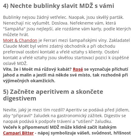
4) Nechte bublinky slavit MDŽ s vámi
Bublinky nejsou žádný vetřelec. Naopak, jsou skvělý parťák.
Nenechají nic vyšumět. Doslova. Neřekneme vám, která
"šampáňa" jsou nejlepší, ale rozdáme vám karty, podle kterých
můžete hrát.
Moët & Chandon
je Ferrari mezi šampaňskými víny. Zakladatel
Claude Moët byl velmi zdatný obchodník a při obchodu
preferoval osobní kontakt a vřelé vztahy s klienty. Osobní
kontakt a vřelé vztahy jsou skvělou startovací pozicí k úspěšné
oslavě MDŽ.
Víte, že i Moët má růžový kabát?
Rosé
se vyznačuje příchutí
jahod a malin a jestli má někde své místo, tak rozhodně při
výjimečných okamžicích.
5) Začněte aperitivem a skončete
digestivem
Nevíte, jaký je mezi tím rozdíl? Aperitiv se podává před jídlem,
aby "připravil" žaludek na gastronomický zážitek. Digestiv se
naopak podává k podpoře trávení a "utišení" žaludku.
Večeře k připomenutí MDŽ může klidně začít italským
Campari Bitter
- nápoj symbolizuje vášeň, svůdnost, hříšnost