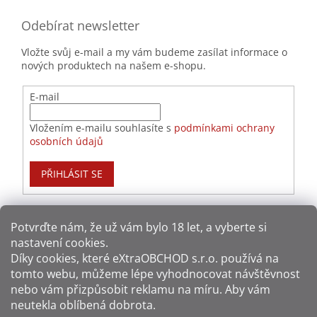
Odebírat newsletter
Vložte svůj e-mail a my vám budeme zasílat informace o
nových produktech na našem e-shopu.
E-mail
Vložením e-mailu souhlasíte s
podmínkami ochrany
osobních údajů
PŘIHLÁSIT SE
Potvrďte nám​​, že už vám bylo 18 let, a vyberte si
nastavení cookies.
Způsoby platby:
Díky cookies, které
eXtraOBCHOD s.r.o.
používá na
tomto webu, můžeme lépe vyhodnocovat návštěvnost
Způsoby dopravy:
nebo vám přizpůsobit reklamu na míru. Aby vám
neutekla oblíbená dobrota.