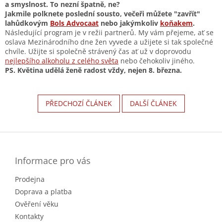
a smyslnost. To nezní špatně, ne?
Jakmile polknete poslední sousto, večeři můžete "zavřít"
lahůdkovým
Bols Advocaat
nebo jakýmkoliv
koňakem
.
Následující program je v režii partnerů. My vám přejeme, ať se
oslava Mezinárodního dne žen vyvede a užijete si tak společné
chvíle. Užijte si společně strávený čas ať už v doprovodu
nejlepšího alkoholu z celého světa
nebo čehokoliv jiného.
PS. Květina udělá ženě radost vždy, nejen 8. března.
PŘEDCHOZÍ ČLÁNEK
DALŠÍ ČLÁNEK
Z
á
p
a
Informace pro vás
t
Prodejna
í
Doprava a platba
Ověření věku
Kontakty