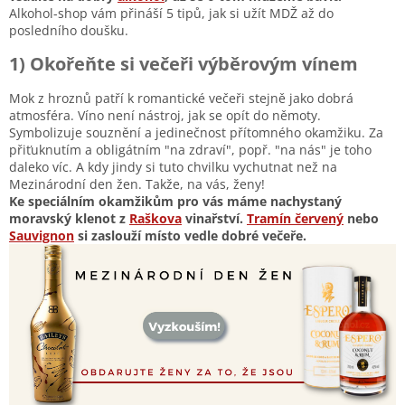
Alkohol-shop vám přináší 5 tipů, jak si užít MDŽ až do
posledního doušku.
1) Okořeňte si večeři výběrovým vínem
Mok z hroznů patří k romantické večeři stejně jako dobrá
atmosféra. Víno není nástroj, jak se opít do němoty.
Symbolizuje souznění a jedinečnost přítomného okamžiku. Za
přiťuknutím a obligátním "na zdraví", popř. "na nás" je toho
daleko víc. A kdy jindy si tuto chvilku vychutnat než na
Mezinárodní den žen. Takže, na vás, ženy!
Ke speciálním okamžikům pro vás máme nachystaný
moravský klenot z
Raškova
vinařství.
Tramín červený
nebo
Sauvignon
si zaslouží místo vedle dobré večeře.