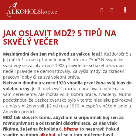
Přejít
na
obsah
JAK OSLAVIT MDŽ? 5 TIPŮ NA
SKVĚLÝ VEČER
Mezinárodní den žen má původ za velkou louží
. Každoročně si
jej (někteří z nás) připomínáme 8. března. Proč? Newyorské
švadleny se začaly v roce 1908 pravidelně scházet a každou
neděli pravidelně demonstrovaly. Za vyšší mzdy, za zkrácení
pracovní doby či za svá volební práva.
Netrvalo dlouho a v roce 1920 vhodila první žena svůj hlas do
volební urny
. Jestli měla vyšší mzdu a pracovala méně času,
vám neřekneme. Ale mohla volit! Dobrá práce, švadleny. Nutno
podotknout, že Československo bylo v tomto hledisku pokrokové
- u nás smí ženy volit již od roku 1919. Alespoň v něčem jsme tu
Ameriku předčili.
MDŽ tak slouží k tomu, abychom si připomněli boj žen za
rovnoprávnost a odstranění diskriminace. Za nás však
říkáme, že jedna čokoláda
8. března
to nespraví! Pokud
vsadíte na dobrý
alkohol
, už se o tom můžeme bavit.