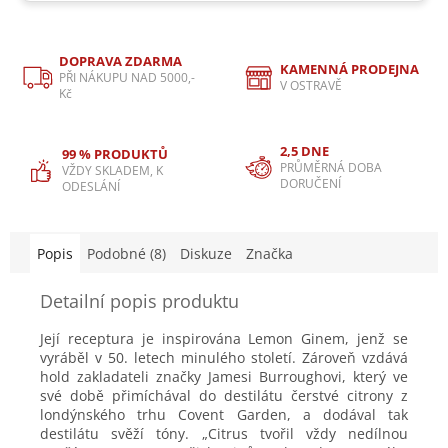
DOPRAVA ZDARMA
KAMENNÁ PRODEJNA
PŘI NÁKUPU NAD 5000,-
V OSTRAVĚ
Kč
2,5 DNE
99 % PRODUKTŮ
PRŮMĚRNÁ DOBA
VŽDY SKLADEM, K
DORUČENÍ
ODESLÁNÍ
Popis
Podobné (8)
Diskuze
Značka
Detailní popis produktu
Její receptura je inspirována Lemon Ginem, jenž se
vyráběl v 50. letech minulého století. Zároveň vzdává
hold zakladateli značky Jamesi Burroughovi, který ve
své době přimíchával do destilátu čerstvé citrony z
londýnského trhu Covent Garden, a dodával tak
destilátu svěží tóny. „Citrus tvořil vždy nedílnou