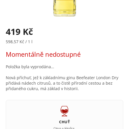
419 Kč
Měrná
598,57 Kč / 1 l
cena:
Momentálně nedostupné
Položka byla vyprodána…
Nová příchuť, jež k základnímu ginu Beefeater London Dry
přidává nádech citrusů, a to čistě přírodní cestou a bez
přidaného cukru, má základ v historii.
CHUŤ
Citrus a lékořice.