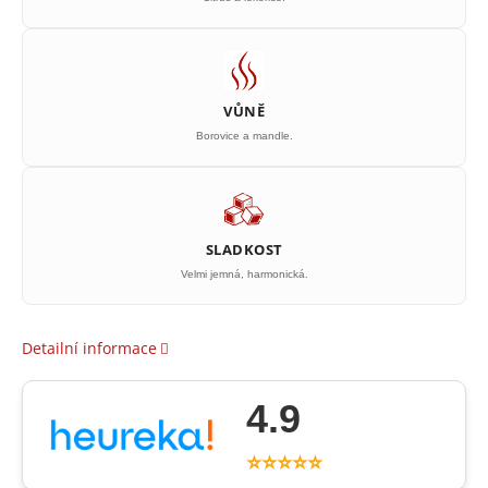
VŮNĚ
Borovice a mandle.
SLADKOST
Velmi jemná, harmonická.
Detailní informace
4.9
⭐⭐⭐⭐⭐