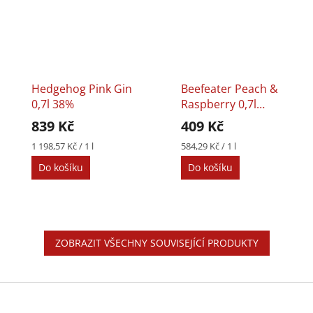
Hedgehog Pink Gin
Beefeater Peach &
0,7l 38%
Raspberry 0,7l
37,5%
839 Kč
409 Kč
Měrná
Měrná
1 198,57 Kč / 1 l
584,29 Kč / 1 l
cena:
cena:
Do košíku
Do košíku
ZOBRAZIT VŠECHNY SOUVISEJÍCÍ PRODUKTY
Z
á
p