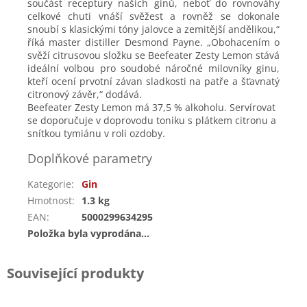
součást receptury našich ginů, neboť do rovnováhy
celkové chuti vnáší svěžest a rovněž se dokonale
snoubí s klasickými tóny jalovce a zemitější andělikou,“
říká master distiller Desmond Payne. „Obohacením o
svěží citrusovou složku se Beefeater Zesty Lemon stává
ideální volbou pro soudobé náročné milovníky ginu,
kteří ocení prvotní závan sladkosti na patře a šťavnatý
citronový závěr,“ dodává.
Beefeater Zesty Lemon má 37,5 % alkoholu. Servírovat
se doporučuje v doprovodu toniku s plátkem citronu a
snítkou tymiánu v roli ozdoby.
Doplňkové parametry
Kategorie
:
Gin
Hmotnost
:
1.3 kg
EAN
:
5000299634295
Položka byla vyprodána…
Související produkty