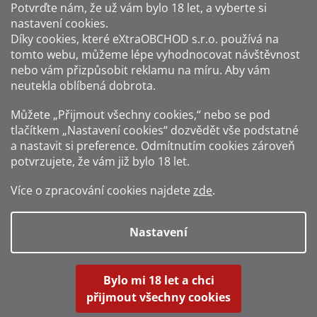
Potvrďte nám​​, že už vám bylo 18 let, a vyberte si
nastavení cookies.
Způsoby platby:
Díky cookies, které
eXtraOBCHOD s.r.o.
používá na
tomto webu, můžeme lépe vyhodnocovat návštěvnost
Způsoby dopravy:
nebo vám přizpůsobit reklamu na míru. Aby vám
neutekla oblíbená dobrota.
Sledujte nás na sítích:
Můžete „Přijmout všechny cookies,“ nebo se pod
tlačítkem „Nastavení cookies“ dozvědět vše podstatné
a nastavit si preference. Odmítnutím cookies zároveň
potvrzujete, že vám již
bylo 18 let
.
Zákaz prodeje alkoholu osobám mladším 18 let.
Více o zpracování cookies najdete
zde
.
Fotografie produktů jsou ilustrativní.
Nastavení
Vytvořil Shoptet
Bylo mi 18 let a chci
přijmout všechny cookies
Copyright 2016-2026
Alkohol-shop.cz
. Všechna práva vyhrazena.