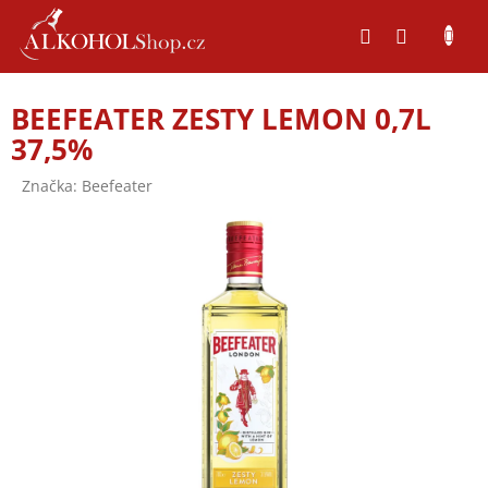
Přejít
na
obsah
P
BEEFEATER ZESTY LEMON 0,7L
o
37,5%
s
t
Značka:
Beefeater
r
a
n
n
í
p
a
n
e
l