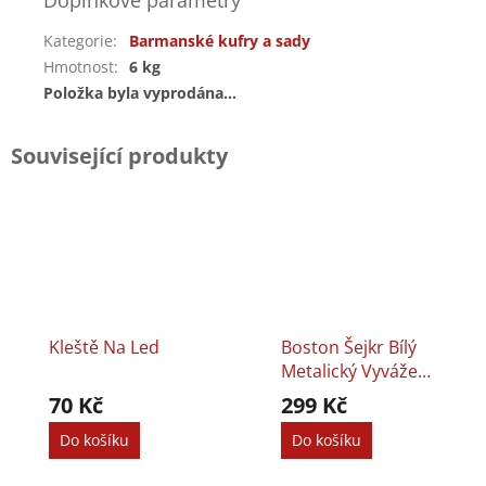
Doplňkové parametry
Kategorie
:
Barmanské kufry a sady
Hmotnost
:
6 kg
Položka byla vyprodána…
Související produkty
Kleště Na Led
Boston Šejkr Bílý
Metalický Vyvážený
0,8l
70 Kč
299 Kč
Do košíku
Do košíku