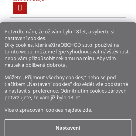
PŘIHLÁSIT
SE
Potvrďte nám​​, že už vám bylo 18 let, a vyberte si
nastavení cookies.
Způsoby platby:
Díky cookies, které
eXtraOBCHOD s.r.o.
používá na
tomto webu, můžeme lépe vyhodnocovat návštěvnost
Způsoby dopravy:
nebo vám přizpůsobit reklamu na míru. Aby vám
neutekla oblíbená dobrota.
Sledujte nás na sítích:
Můžete „Přijmout všechny cookies,“ nebo se pod
tlačítkem „Nastavení cookies“ dozvědět vše podstatné
a nastavit si preference. Odmítnutím cookies zároveň
potvrzujete, že vám již
bylo 18 let
.
Zákaz prodeje alkoholu osobám mladším 18 let.
Více o zpracování cookies najdete
zde
.
Fotografie produktů jsou ilustrativní.
Nastavení