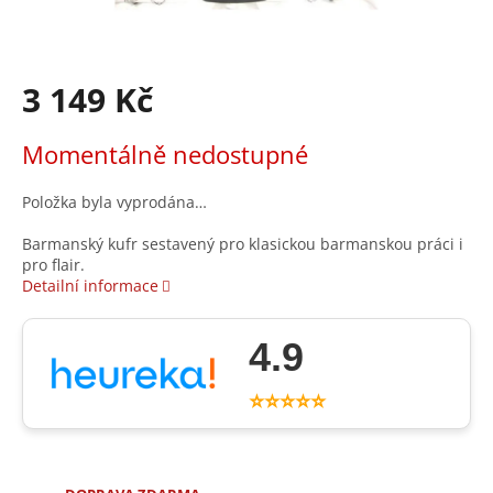
3 149 Kč
Měrná
Momentálně nedostupné
cena:
Položka byla vyprodána…
Barmanský kufr sestavený pro klasickou barmanskou práci i
pro flair.
Detailní informace
4.9
⭐⭐⭐⭐⭐