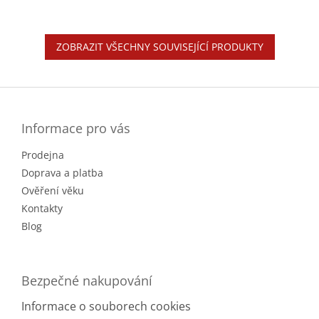
ZOBRAZIT VŠECHNY SOUVISEJÍCÍ PRODUKTY
Z
á
p
a
Informace pro vás
t
Prodejna
í
Doprava a platba
Ověření věku
Kontakty
Blog
Bezpečné nakupování
Informace o souborech cookies