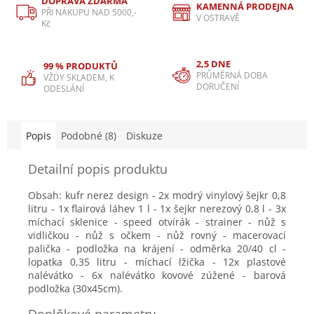
DOPRAVA ZDARMA
KAMENNÁ PRODEJNA
PŘI NÁKUPU NAD 5000,-
V OSTRAVĚ
Kč
2,5 DNE
99 % PRODUKTŮ
PRŮMĚRNÁ DOBA
VŽDY SKLADEM, K
DORUČENÍ
ODESLÁNÍ
Popis
Podobné (8)
Diskuze
Detailní popis produktu
Obsah:
kufr nerez design
- 2x modrý vinylový šejkr 0,8
litru - 1x flairová láhev 1 l - 1x šejkr nerezový 0,8 l - 3x
míchací sklenice - speed otvírák - strainer - nůž s
vidličkou - nůž s očkem - nůž rovný - macerovací
palička - podložka na krájení - odměrka 20/40 cl -
lopatka 0,35 litru - míchací lžička - 12x plastové
nalévátko - 6x nalévátko kovové zúžené -
barová
podložka (30x45cm)
.