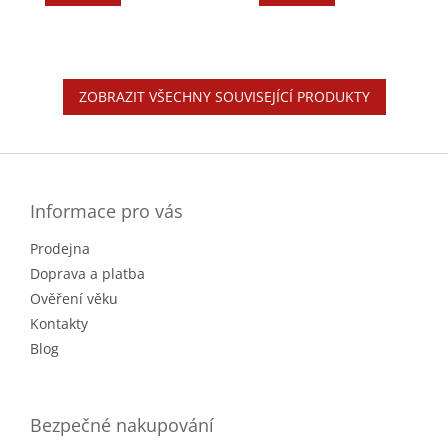
ZOBRAZIT VŠECHNY SOUVISEJÍCÍ PRODUKTY
Z
á
p
a
Informace pro vás
t
Prodejna
í
Doprava a platba
Ověření věku
Kontakty
Blog
Bezpečné nakupování