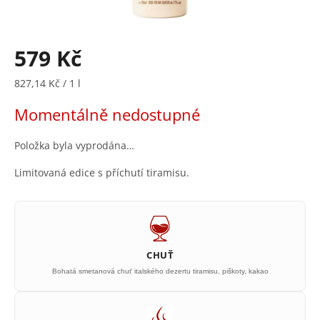
579 Kč
Měrná
827,14 Kč / 1 l
cena:
Momentálně nedostupné
Položka byla vyprodána…
Limitovaná edice s příchutí tiramisu.
CHUŤ
Bohatá smetanová chuť italského dezertu tiramisu, piškoty, kakao