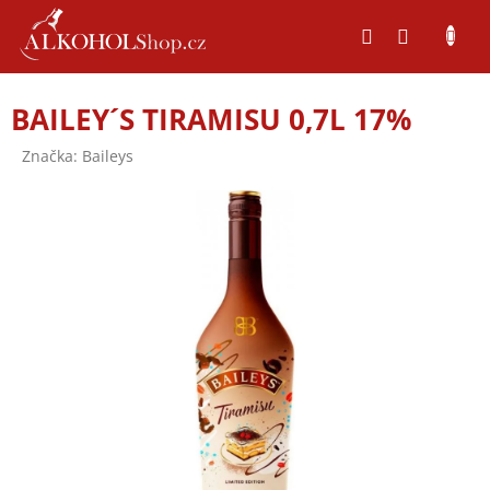
Přejít
na
obsah
BAILEY´S TIRAMISU 0,7L 17%
Značka:
Baileys