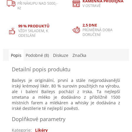
KAMENNÁ PRODEJNA
PŘI NÁKUPU NAD 5000,-
V OSTRAVĚ
Kč
2,5 DNE
99 % PRODUKTŮ
PRŮMĚRNÁ DOBA
VŽDY SKLADEM, K
DORUČENÍ
ODESLÁNÍ
Popis
Podobné (8)
Diskuze
Značka
Detailní popis produktu
Baileys je originální, první a stále nejprodávanější
irský krémový likér. 80 % surovin použitých na výrobu,
ale i balení Baileys pochází z Irska. Ta nejlepší
smetana a mléko je dodáváno z přibližně 1500
místních farem a mlékáren a whisky je dodávána z
irské destilerie té nejlepší pověsti.
Doplňkové parametry
Kategorie
:
Likéry