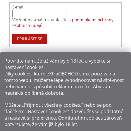
E-mail
Vložením e-mailu souhlasíte s
podmínkami ochrany
osobních údajů
PŘIHLÁSIT SE
Potvrďte nám​​, že už vám bylo 18 let, a vyberte si
nastavení cookies.
Způsoby platby:
Díky cookies, které
eXtraOBCHOD s.r.o.
používá na
tomto webu, můžeme lépe vyhodnocovat návštěvnost
Způsoby dopravy:
nebo vám přizpůsobit reklamu na míru. Aby vám
neutekla oblíbená dobrota.
Sledujte nás na sítích:
Můžete „Přijmout všechny cookies,“ nebo se pod
tlačítkem „Nastavení cookies“ dozvědět vše podstatné
a nastavit si preference. Odmítnutím cookies zároveň
potvrzujete, že vám již
bylo 18 let
.