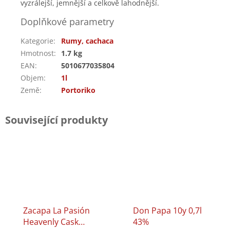
vyzrálejší, jemnější a celkově lahodnější.
Doplňkové parametry
Kategorie
:
Rumy, cachaca
Hmotnost
:
1.7 kg
EAN
:
5010677035804
Objem
:
1l
Země
:
Portoriko
Související produkty
Zacapa La Pasión
Don Papa 10y 0,7l
Heavenly Cask
43%