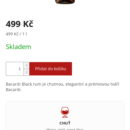
499 Kč
Měrná
499 Kč / 1 l
cena:
Skladem
Přidat do košíku
Bacardi Black rum je chutnou, elegantní a prémiovou tváří
Bacardi.
CHUŤ
Melasa, tabák, jemné dřevo