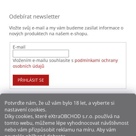
Odebírat newsletter
Vložte svůj e-mail a my vám budeme zasílat informace o
nových produktech na našem e-shopu.
E-mail
Vložením e-mailu souhlasíte s
podmínkami ochrany
osobních údajů
PŘIHLÁSIT SE
Potvrďte nám​​, že už vám bylo 18 let, a vyberte si
nastavení cookies.
Způsoby platby:
Díky cookies, které
eXtraOBCHOD s.r.o.
používá na
tomto webu, můžeme lépe vyhodnocovat návštěvnost
Způsoby dopravy:
nebo vám přizpůsobit reklamu na míru. Aby vám