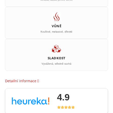
VŮNĚ
Kouřové, melasové, dřevité
SLADKOST
Vyvážená, středně suchá
Detailní informace
4.9
⭐⭐⭐⭐⭐