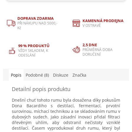
DOPRAVA ZDARMA
KAMENNÁ PRODEJNA
PŘI NÁKUPU NAD 5000,-
V OSTRAVĚ
Kč
2,5 DNE
99 % PRODUKTŮ
PRŮMĚRNÁ DOBA
VŽDY SKLADEM, K
DORUČENÍ
ODESLÁNÍ
Popis
Podobné (8)
Diskuze
Značka
Detailní popis produktu
Dnešní chuť tohoto rumu byla dosažena díky pokusům
Dona Bacardiho s destilací, fermentací, prvotní
surovinou, míchací technikou a se skladováním rumu v
dubových sudech. Jako zásadní inovaci přidal filtraci
dřevěným uhlím, aby odstranil nečistoty vzniklé
destilací. Časem vyprodukoval druh rumu, který byl