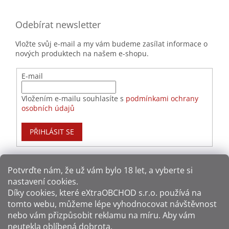
Odebírat newsletter
Vložte svůj e-mail a my vám budeme zasílat informace o
nových produktech na našem e-shopu.
E-mail
Vložením e-mailu souhlasíte s
podmínkami ochrany
osobních údajů
PŘIHLÁSIT SE
Potvrďte nám​​, že už vám bylo 18 let, a vyberte si
nastavení cookies.
Způsoby platby:
Díky cookies, které
eXtraOBCHOD s.r.o.
používá na
tomto webu, můžeme lépe vyhodnocovat návštěvnost
Způsoby dopravy:
nebo vám přizpůsobit reklamu na míru. Aby vám
neutekla oblíbená dobrota.