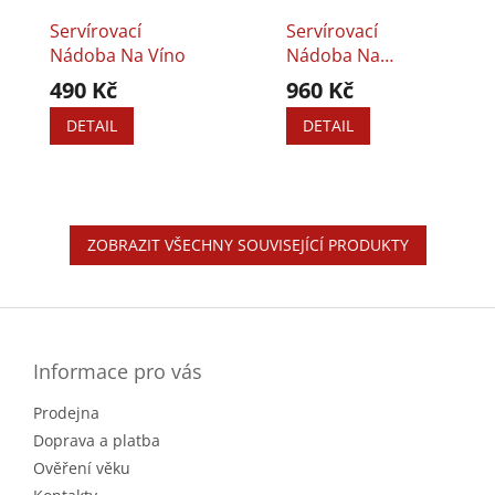
Servírovací
Servírovací
Nádoba Na Víno
Nádoba Na
Šampaňské
490 Kč
960 Kč
DETAIL
DETAIL
ZOBRAZIT VŠECHNY SOUVISEJÍCÍ PRODUKTY
Z
á
p
a
Informace pro vás
t
Prodejna
í
Doprava a platba
Ověření věku