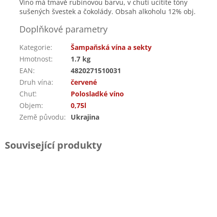
Víno má tmavě rubínovou barvu, v chuti ucítíte tóny
sušených švestek a čokolády. Obsah alkoholu 12% obj.
Doplňkové parametry
Kategorie
:
Šampaňská vína a sekty
Hmotnost
:
1.7 kg
EAN
:
4820271510031
Druh vína
:
červené
Chuť
:
Polosladké víno
Objem
:
0,75l
Země původu
:
Ukrajina
Související produkty