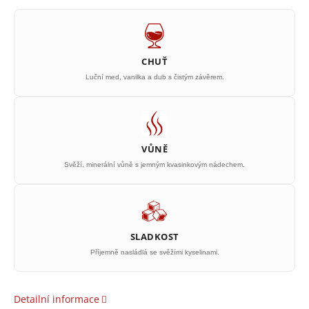
CHUŤ
Luční med, vanilka a dub s čistým závěrem.
VŮNĚ
Svěží, minerální vůně s jemným kvasinkovým nádechem.
SLADKOST
Příjemně nasládlá se svěžími kyselinami.
Detailní informace