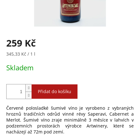
259 Kč
Měrná
345,33 Kč / 1 l
cena:
Skladem
Přidat do košíku
Červené polosladké šumivé víno je vyrobeno z vybraných
hroznů tradičních odrůd vinné révy Saperavi, Cabernet a
Merlot. Šumivé víno zraje minimálně 3 měsíce v lahvích v
podzemních prostorách výrobce Artwinery, které se
nacházejí až 72m pod zemí.