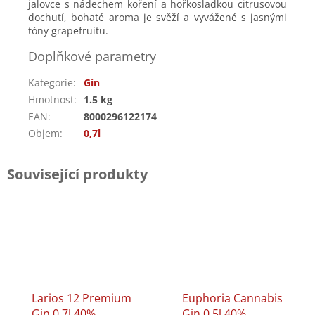
jalovce s nádechem koření a hořkosladkou citrusovou
dochutí, bohaté aroma je svěží a vyvážené s jasnými
tóny grapefruitu.
Doplňkové parametry
Kategorie
:
Gin
Hmotnost
:
1.5 kg
EAN
:
8000296122174
Objem
:
0,7l
Související produkty
Larios 12 Premium
Euphoria Cannabis
Gin 0,7l 40%
Gin 0,5l 40%