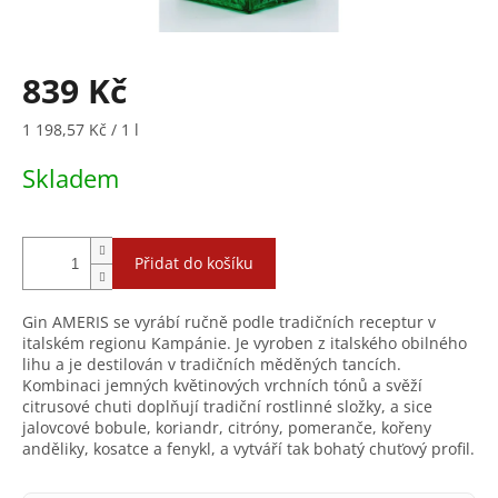
839 Kč
Měrná
1 198,57 Kč / 1 l
cena:
Skladem
Přidat do košíku
Gin AMERIS se vyrábí ručně podle tradičních receptur v
italském regionu Kampánie. Je vyroben z italského obilného
lihu a je destilován v tradičních měděných tancích.
Kombinaci jemných květinových vrchních tónů a svěží
citrusové chuti doplňují tradiční rostlinné složky, a sice
jalovcové bobule, koriandr, citróny, pomeranče, kořeny
anděliky, kosatce a fenykl, a vytváří tak bohatý chuťový profil.