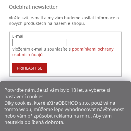
Odebírat newsletter
Vložte svůj e-mail a my vám budeme zasílat informace o
nových produktech na našem e-shopu.
E-mail
Vložením e-mailu souhlasíte s
podmínkami ochrany
osobních údajů
PŘIHLÁSIT SE
Potvrďte nám​​, že už vám bylo 18 let, a vyberte si
nastavení cookies.
Způsoby platby:
Díky cookies, které
eXtraOBCHOD s.r.o.
používá na
tomto webu, můžeme lépe vyhodnocovat návštěvnost
Způsoby dopravy:
nebo vám přizpůsobit reklamu na míru. Aby vám
neutekla oblíbená dobrota.
Sledujte nás na sítích: