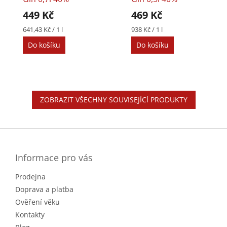
449 Kč
469 Kč
Měrná
Měrná
641,43 Kč / 1 l
938 Kč / 1 l
cena:
cena:
Do košíku
Do košíku
ZOBRAZIT VŠECHNY SOUVISEJÍCÍ PRODUKTY
Z
á
p
a
Informace pro vás
t
Prodejna
í
Doprava a platba
Ověření věku
Kontakty