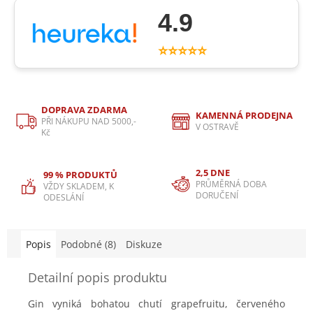
4.9
⭐⭐⭐⭐⭐
DOPRAVA ZDARMA
KAMENNÁ PRODEJNA
PŘI NÁKUPU NAD 5000,-
V OSTRAVĚ
Kč
2,5 DNE
99 % PRODUKTŮ
PRŮMĚRNÁ DOBA
VŽDY SKLADEM, K
DORUČENÍ
ODESLÁNÍ
Popis
Podobné (8)
Diskuze
Detailní popis produktu
Gin vyniká bohatou chutí grapefruitu, červeného