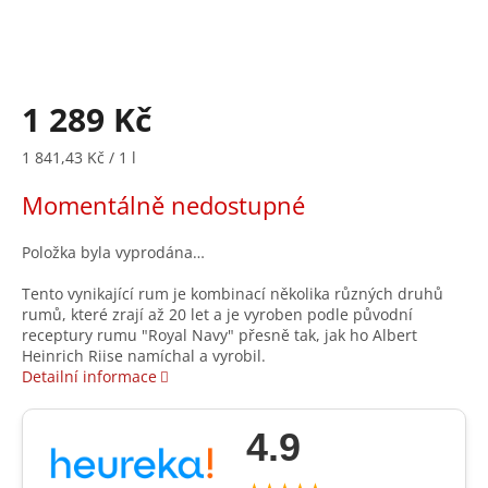
1 289 Kč
Měrná
1 841,43 Kč / 1 l
cena:
Momentálně nedostupné
Položka byla vyprodána…
Tento vynikající rum je kombinací několika různých druhů
rumů, které zrají až 20 let a je vyroben podle původní
receptury rumu "Royal Navy" přesně tak, jak ho Albert
Heinrich Riise namíchal a vyrobil.
Detailní informace
4.9