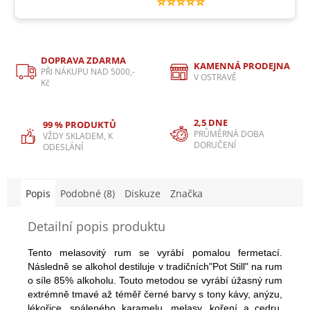
⭐⭐⭐⭐⭐
DOPRAVA ZDARMA
KAMENNÁ PRODEJNA
PŘI NÁKUPU NAD 5000,-
V OSTRAVĚ
Kč
2,5 DNE
99 % PRODUKTŮ
PRŮMĚRNÁ DOBA
VŽDY SKLADEM, K
DORUČENÍ
ODESLÁNÍ
Popis
Podobné (8)
Diskuze
Značka
Detailní popis produktu
Tento melasovitý rum se vyrábí pomalou fermetací.
Následně se alkohol destiluje v tradičních"Pot Still" na rum
o síle 85% alkoholu. Touto metodou se vyrábí úžasný rum
extrémně tmavé až téměř černé barvy s tony kávy, anýzu,
lékořice, spáleného karamelu, melasy, koření a cedru.