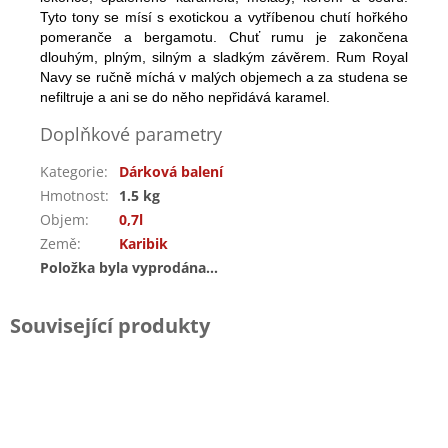
Tyto tony se mísí s exotickou a vytříbenou chutí hořkého
pomeranče a bergamotu. Chuť rumu je zakončena
dlouhým, plným, silným a sladkým závěrem. Rum Royal
Navy se ručně míchá v malých objemech a za studena se
nefiltruje a ani se do něho nepřidává karamel.
Doplňkové parametry
Kategorie
:
Dárková balení
Hmotnost
:
1.5 kg
Objem
:
0,7l
Země
:
Karibik
Položka byla vyprodána…
Související produkty